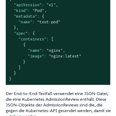
"apiVersion"
: 
"v1"
,

"kind"
: 
"Pod"
,

"metadata"
: {

"name"
: 
"test-pod"
  },

"spec"
: {

"containers"
: [

      {

"name"
: 
"nginx"
,

"image"
: 
"nginx:latest"
      }

    ]

  }

}
Der End-to-End-Testfall verwendet eine JSON-Datei,
die eine Kubernetes AdmissionReview enthält. Diese
JSON-Objekte der AdmissionReviews sind die, die
gegen die Kubernetes-API gesendet werden, damit sie