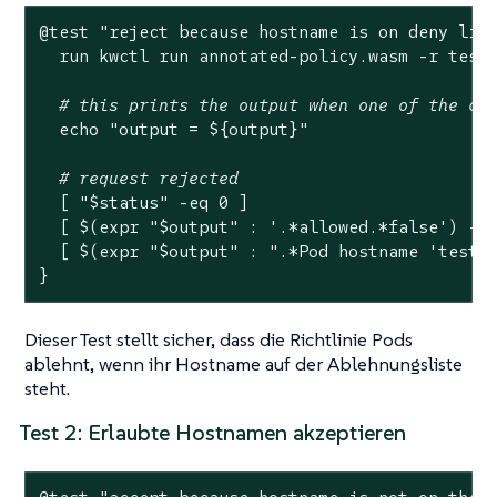
@
test
"reject because hostname is on deny lis
  run kwctl run annotated-policy.wasm -r test
# this prints the output when one of the ch
echo
"output = 
${output}
"
# request rejected
  [ 
"
$status
"
 -eq 0 ]

  [ $(expr 
"
$output
"
 : 
'.*allowed.*false'
) -ne
  [ $(expr 
"
$output
"
 : 
".*Pod hostname 'test-
}
Dieser Test stellt sicher, dass die Richtlinie Pods
ablehnt, wenn ihr Hostname auf der Ablehnungsliste
steht.
Test 2: Erlaubte Hostnamen akzeptieren