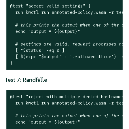
@
test
"accept valid settings"
 {

  run kwctl run annotated-policy.wasm -r test
# this prints the output when one of the ch
echo
"output = 
${output}
"
# settings are valid, request processed nor
  [ 
"
$status
"
 -eq 0 ]

  [ $(expr 
"
$output
"
 : 
'.*allowed.*true'
) -ne 
}
Test 7: Randfälle
@
test
"reject with multiple denied hostnames"
 
  run kwctl run annotated-policy.wasm -r test
# this prints the output when one of the ch
echo
"output = 
${output}
"