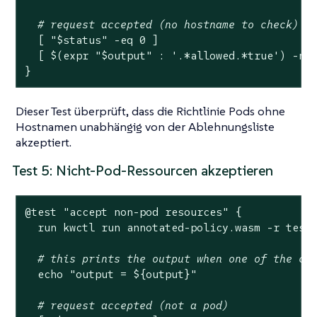
# request accepted (no hostname to check)
  [ 
"
$status
"
 -eq 0 ]

  [ $(expr 
"
$output
"
 : 
'.*allowed.*true'
) -ne 
}
Dieser Test überprüft, dass die Richtlinie Pods ohne
Hostnamen unabhängig von der Ablehnungsliste
akzeptiert.
Test 5: Nicht-Pod-Ressourcen akzeptieren
@
test
"accept non-pod resources"
 {

  run kwctl run annotated-policy.wasm -r test
# this prints the output when one of the ch
echo
"output = 
${output}
"
# request accepted (not a pod)