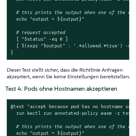
# this prints the output when one of the ch
echo
"output = 
${output}
"
# request accepted
  [ 
"
$status
"
 -eq 0 ]

  [ $(expr 
"
$output
"
 : 
'.*allowed.*true'
) -ne 
}
Dieser Test stellt sicher, dass die Richtlinie Anfragen
akzeptiert, wenn Sie keine Einstellungen bereitstellen.
Test 4: Pods ohne Hostnamen akzeptieren
@
test
"accept because pod has no hostname set
  run kwctl run annotated-policy.wasm -r test
# this prints the output when one of the ch
echo
"output = 
${output}
"