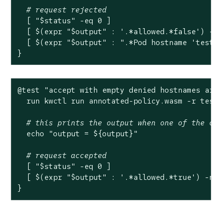
# request rejected
  [ 
"
$status
"
 -eq 0 ]

  [ $(expr 
"
$output
"
 : 
'.*allowed.*false'
) -ne
  [ $(expr 
"
$output
"
 : 
".*Pod hostname 'test-
}
@
test
"accept with empty denied hostnames arr
  run kwctl run annotated-policy.wasm -r test
# this prints the output when one of the ch
echo
"output = 
${output}
"
# request accepted
  [ 
"
$status
"
 -eq 0 ]

  [ $(expr 
"
$output
"
 : 
'.*allowed.*true'
) -ne 
}