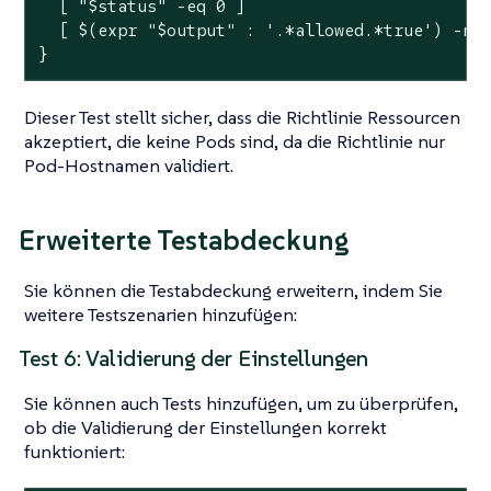
  [ 
"
$status
"
 -eq 0 ]

  [ $(expr 
"
$output
"
 : 
'.*allowed.*true'
) -ne 
}
Dieser Test stellt sicher, dass die Richtlinie Ressourcen
akzeptiert, die keine Pods sind, da die Richtlinie nur
Pod-Hostnamen validiert.
Erweiterte Testabdeckung
Sie können die Testabdeckung erweitern, indem Sie
weitere Testszenarien hinzufügen:
Test 6: Validierung der Einstellungen
Sie können auch Tests hinzufügen, um zu überprüfen,
ob die Validierung der Einstellungen korrekt
funktioniert: