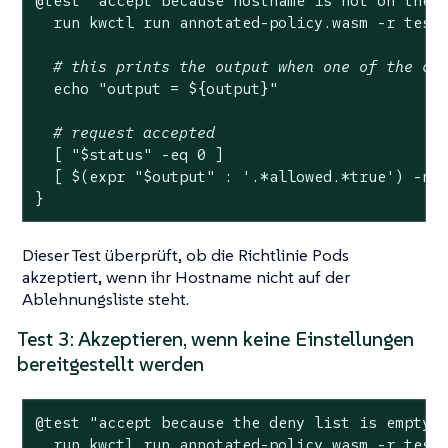
@
test
"accept because hostname is not on the 
  run kwctl run annotated-policy.wasm -r test
# this prints the output when one of the ch
echo
"output = 
${output}
"
# request accepted
  [ 
"
$status
"
 -eq 0 ]

  [ $(expr 
"
$output
"
 : 
'.*allowed.*true'
) -ne 
}
Dieser Test überprüft, ob die Richtlinie Pods
akzeptiert, wenn ihr Hostname nicht auf der
Ablehnungsliste steht.
Test 3: Akzeptieren, wenn keine Einstellungen
bereitgestellt werden
@
test
"accept because the deny list is empty"
 
  run kwctl run annotated-policy.wasm -r test_