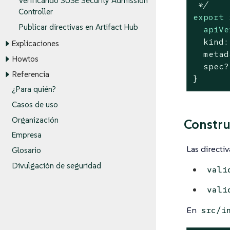
Verificando SUSE Security Admission
 */
Controller
export
 
Publicar directivas en Artifact Hub
apiVe
  kind:
Explicaciones
  metad
Howtos
  spec?
Referencia
}
¿Para quién?
Casos de uso
Organización
Constru
Empresa
Las directi
Glosario
Divulgación de seguridad
vali
vali
En
src/i