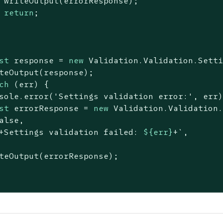
 writeOutput(errorResponse);

return
;

st
 response = 
new
 Validation.Validation.Sett
teOutput(response);

ch
 (err) {

sole
.error(
'Settings validation error:'
, err)
st
 errorResponse = 
new
 Validation.Validation.
alse
,

+Settings validation failed: 
${err}
+`
,

teOutput(errorResponse);
