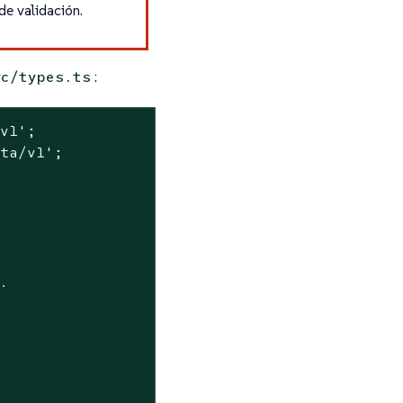
de validación.
:
rc/types.ts
/v1'
eta/v1'
;



y.