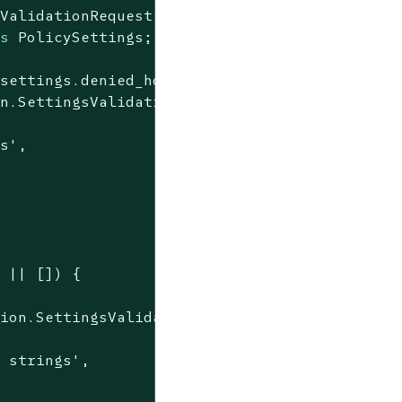
ValidationRequest();

as
 PolicySettings;

settings.denied_hostnames)) {

n.SettingsValidationResponse(

gs'
,

 || []) {

ion.SettingsValidationResponse(

e strings'
,
