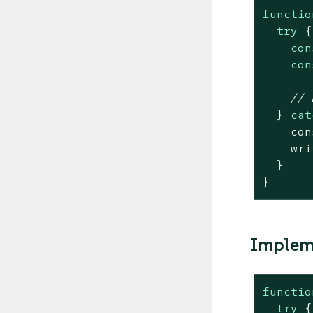
functio
try
 {

con
con
// 
  } 
cat
con
    wri
  }

}
Impleme
functio
try
 {
