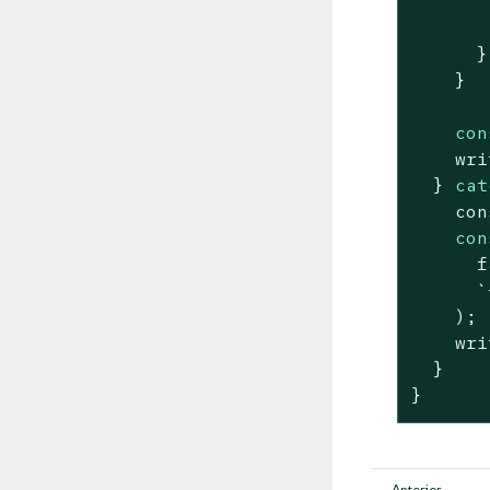
       
      }

    }

con
    wri
  } 
cat
con
con
f
`
    );

    wri
  }

}