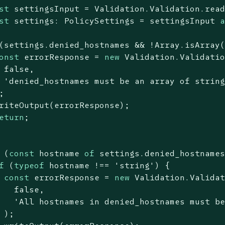
st
 settingsInput = Validation.Validation.read
st
 settings: PolicySettings = settingsInput 
(settings.denied_hostnames && !
Array
.isArray(
onst
 errorResponse = 
new
 Validation.Validatio
false
,

'denied_hostnames must be an array of strin


riteOutput(errorResponse);

eturn
;

 (
const
 hostname 
of
 settings.denied_hostnames
f
 (
typeof
 hostname !== 
'string'
) {

const
 errorResponse = 
new
 Validation.Validat
false
,

'All hostnames in denied_hostnames must b
 );
