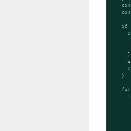
con
con
if
 
c
      );
      w
r
    }

for
i
       