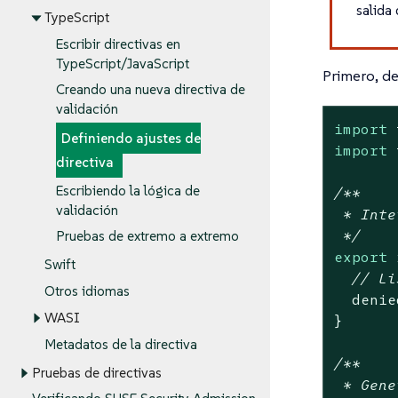
salida
TypeScript
Escribir directivas en
TypeScript/JavaScript
Primero, de
Creando una nueva directiva de
validación
import
 
Definiendo ajustes de
import
 
directiva
Escribiendo la lógica de
/**

validación
 * Inte
 */
Pruebas de extremo a extremo
export
 
Swift
// Li
Otros idiomas
  denie
WASI
}

Metadatos de la directiva
/**

Pruebas de directivas
 * Gene