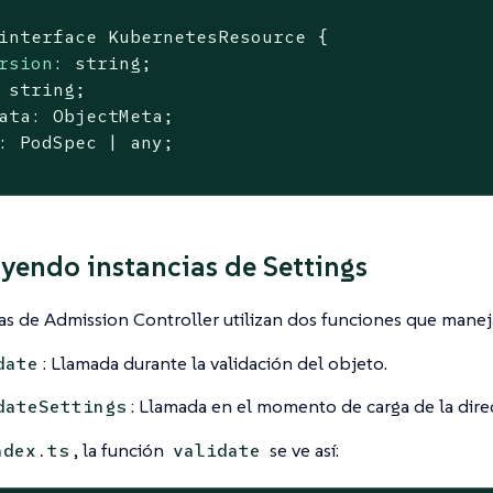
interface KubernetesResource {

rsion
: string;

 string;

ata: ObjectMeta;

: PodSpec | any;

yendo instancias de Settings
vas de Admission Controller utilizan dos funciones que manej
: Llamada durante la validación del objeto.
date
: Llamada en el momento de carga de la direc
dateSettings
, la función
se ve así:
ndex.ts
validate