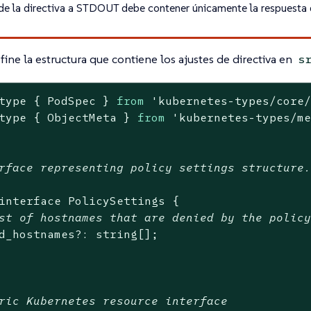
 de la directiva a STDOUT debe contener únicamente la respuesta 
fine la estructura que contiene los ajustes de directiva en
s
type { PodSpec } 
from
'kubernetes-types/core
type { ObjectMeta } 
from
'kubernetes-types/m
rface representing policy settings structure.
interface PolicySettings {

st of hostnames that are denied by the polic
d_hostnames?: string[];

ric Kubernetes resource interface
