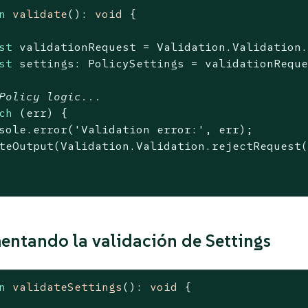
n
validate
(
): 
void
{

st
 validationRequest = Validation.Validation.
st
 settings: PolicySettings = validationReque
Policy logic...
ch
 (err) {

sole
.error(
'Validation error:'
, err);

teOutput(Validation.Validation.rejectRequest
ntando la validación de Settings
n
validateSettings
(
): 
void
{
