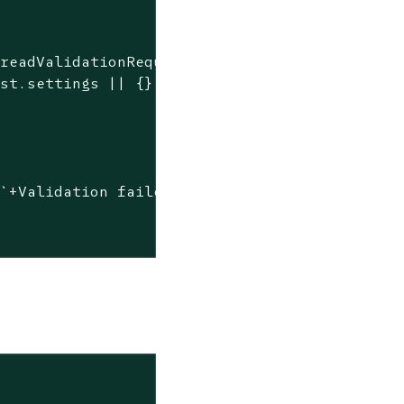
readValidationRequest();

st.settings || {};

(
`+Validation failed: 
${err}
+`
));
