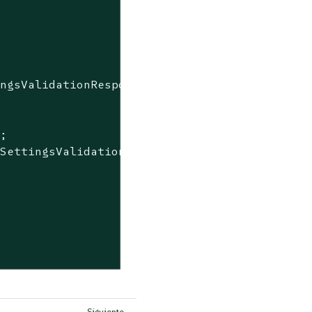
ingsValidationResponse(
true
);

;

SettingsValidationResponse(
