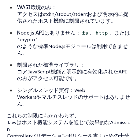
WASI環境のみ
：
アクセスはstdin/stdout/stderrおよび明示的に提
供されたホスト機能に制限されています。
Node.js APIはありません
：
、
、または
fs
http
`crypto`
のような標準Node.jsモジュールは利用できませ
ん。
制限された標準ライブラリ
：
コアJavaScript機能と明示的に有効化されたAPI
のみがアクセス可能です。
シングルスレッド実行
：Web
Workersやマルチスレッドのサポートはありませ
ん。
これらの制限にもかかわらず、
Javyはホスト機能システムを通じて効果的なAdmissio
n
Controllerバリデーションポリシーを書くための十分