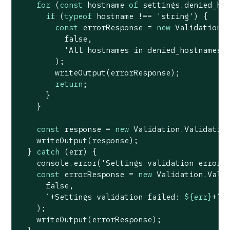
for
 (
const
 hostname 
of
 settings.denied_hos
if
 (
typeof
 hostname !== 
'string'
) {

const
 errorResponse = 
new
 Validation.V
false
,

'All hostnames in denied_hostnames 
        );

        writeOutput(errorResponse);

return
;

      }

    }

const
 response = 
new
 Validation.Validatio
    writeOutput(response);

  } 
catch
 (err) {

console
.error(
'Settings validation error:
const
 errorResponse = 
new
 Validation.Valid
false
,

`+Settings validation failed: 
${err}
+`
,

    );

    writeOutput(errorResponse);
