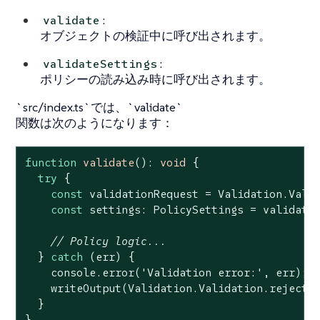
:
validate
オブジェクトの検証中に呼び出されます。
:
validateSettings
ポリシーの読み込み時に呼び出されます。
`src/index.ts`では、`validate`
関数は次のようになります：
function
validate
(
): 
void
{

try
 {

const
 validationRequest = Validation.Valid
const
 settings: PolicySettings = validatio
// Policy logic...
  } 
catch
 (err) {

console
.error(
'Validation error:'
, err);

    writeOutput(Validation.Validation.rejectR
  }

}