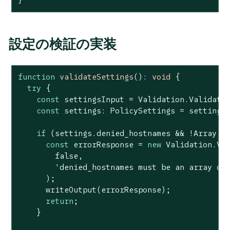
設定の検証の実装
function
validateSettings
(
): 
void
{

try
 {

const
 settingsInput = Validation.Validatio
const
 settings: PolicySettings = settings
if
 (settings.denied_hostnames && !
Array
.i
const
 errorResponse = 
new
 Validation.Val
false
,

'denied_hostnames must be an array of
      );

      writeOutput(errorResponse);

return
;

    }
