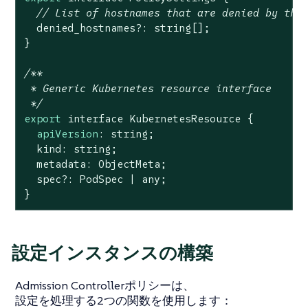
// List of hostnames that are denied by the
  denied_hostnames?: string[];

}

/**

 * Generic Kubernetes resource interface

 */
export
 interface KubernetesResource {

apiVersion
: string;

  kind: string;

  metadata: ObjectMeta;

  spec?: PodSpec | any;

}
設定インスタンスの構築
Admission Controllerポリシーは、
設定を処理する2つの関数を使用します：