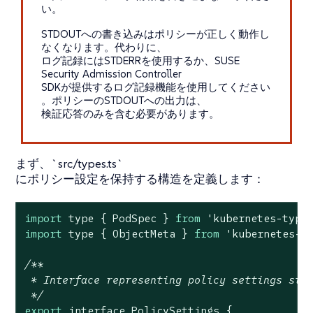
い。
STDOUTへの書き込みはポリシーが正しく動作し
なくなります。代わりに、
ログ記録にはSTDERRを使用するか、SUSE
Security Admission Controller
SDKが提供するログ記録機能を使用してください
。ポリシーのSTDOUTへの出力は、
検証応答のみを含む必要があります。
まず、`src/types.ts`
にポリシー設定を保持する構造を定義します：
import
 type { PodSpec } 
from
'kubernetes-type
import
 type { ObjectMeta } 
from
'kubernetes-t
/**

 * Interface representing policy settings stru
 */
export
 interface PolicySettings {
