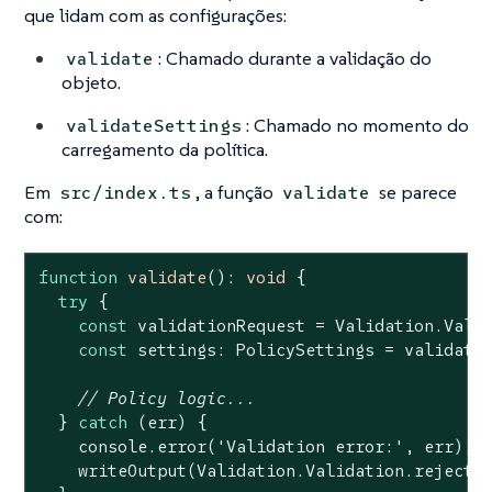
que lidam com as configurações:
: Chamado durante a validação do
validate
objeto.
: Chamado no momento do
validateSettings
carregamento da política.
Em
, a função
se parece
src/index.ts
validate
com:
function
validate
(
): 
void
{

try
 {

const
 validationRequest = Validation.Valid
const
 settings: PolicySettings = validatio
// Policy logic...
  } 
catch
 (err) {

console
.error(
'Validation error:'
, err);

    writeOutput(Validation.Validation.rejectR