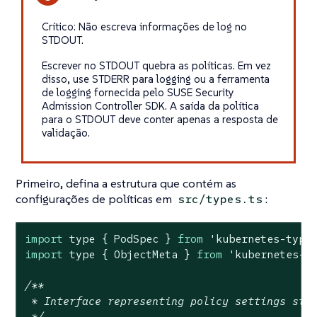
Crítico: Não escreva informações de log no
STDOUT.
Escrever no STDOUT quebra as políticas. Em vez
disso, use STDERR para logging ou a ferramenta
de logging fornecida pelo SUSE Security
Admission Controller SDK. A saída da política
para o STDOUT deve conter apenas a resposta de
validação.
Primeiro, defina a estrutura que contém as
configurações de políticas em
:
src/types.ts
import
 type { PodSpec } 
from
'kubernetes-type
import
 type { ObjectMeta } 
from
'kubernetes-t
/**

 * Interface representing policy settings stru
 */