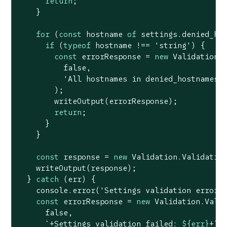
return
;

    }

for
 (
const
 hostname 
of
 settings.denied_hos
if
 (
typeof
 hostname !== 
'string'
) {

const
 errorResponse = 
new
 Validation.V
false
,

'All hostnames in denied_hostnames 
        );

        writeOutput(errorResponse);

return
;

      }

    }

const
 response = 
new
 Validation.Validatio
    writeOutput(response);

  } 
catch
 (err) {

console
.error(
'Settings validation error:
const
 errorResponse = 
new
 Validation.Valid
false
,

`+Settings validation failed: 
${err}
+`
,
