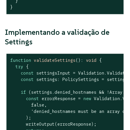
  }

}
Implementando a validação de
Settings
function
validateSettings
(
): 
void
{

try
 {

const
 settingsInput = Validation.Validatio
const
 settings: PolicySettings = settings
if
 (settings.denied_hostnames && !
Array
.i
const
 errorResponse = 
new
 Validation.Val
false
,

'denied_hostnames must be an array of
      );

      writeOutput(errorResponse);
