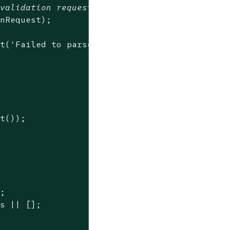
 validation request
nRequest);

st(
'Failed to parse Kubernetes resource.'
));

t());

;

s || [];
