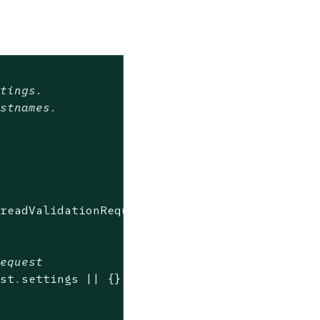
tings.

stnames.

readValidationRequest();

request
st.settings || {};
