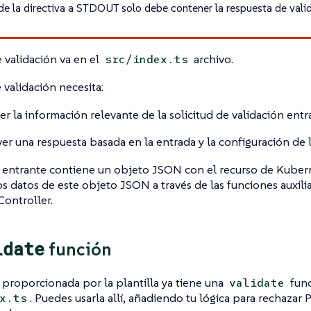
 de la directiva a STDOUT solo debe contener la respuesta de vali
e validación va en el
archivo.
src/index.ts
 validación necesita:
r la información relevante de la solicitud de validación entr
er una respuesta basada en la entrada y la configuración de la
d entrante contiene un objeto JSON con el recurso de Kubern
os datos de este objeto JSON a través de las funciones auxili
ontroller.
idate
función
a proporcionada por la plantilla ya tiene una
func
validate
. Puedes usarla allí, añadiendo tu lógica para rechaza
x.ts