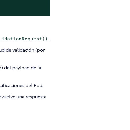
.
lidationRequest()
tud de validación (por
) del payload de la
ificaciones del Pod.
evuelve una respuesta