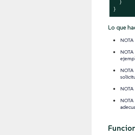
  }

}
Lo que h
NOTA 1
NOTA 2
ejempl
NOTA 3
solicit
NOTA 4
NOTA 5
adecua
Funcion