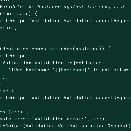
Validate the hostname against the deny list
(!hostname) {

riteOutput(Validation.Validation.acceptReques
eturn
;

(deniedHostnames.includes(hostname)) {

riteOutput(

 Validation.Validation.rejectRequest(

`+Pod hostname '
${hostname}
' is not allow
 ),



lse
 {

riteOutput(Validation.Validation.acceptReques
ch
 (err) {

sole
.error(
'Validation error:'
, err);

teOutput(Validation.Validation.rejectRequest