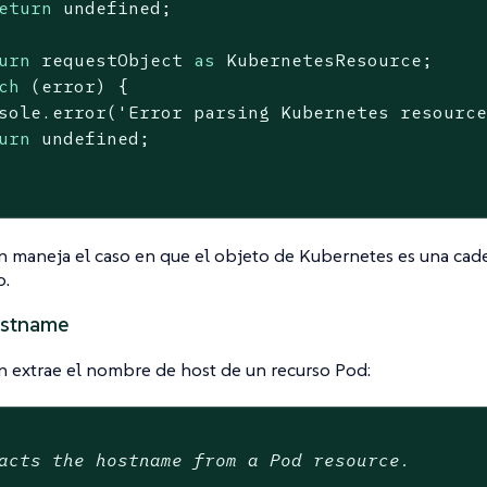
eturn
undefined
;

urn
 requestObject 
as
 KubernetesResource;

ch
 (error) {

sole
.error(
'Error parsing Kubernetes resourc
urn
undefined
;

ón maneja el caso en que el objeto de Kubernetes es una ca
o.
stname
n extrae el nombre de host de un recurso Pod:
acts the hostname from a Pod resource.
