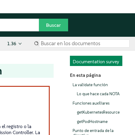
1.36
Documentation survey
n
En esta página
La validate función
Lo que hace cada NOTA
Funciones auxiliares
getKubernetesResource
getPodHostname
el registro o la
Punto de entrada de la
ssion Controller. La