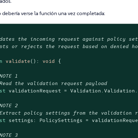
ados.
 debería verse la función una vez completada:
dates the incoming request against policy set
pts or rejects the request based on denied ho
n
validate
(
): 
void
{

NOTE 1
Read the validation request payload
st
 validationRequest = Validation.Validation.
NOTE 2
Extract policy settings from the validation 
st
 settings: PolicySettings = validationReque
NOTE 3