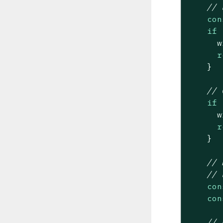
// 
con
if
 
      w
r
    }

// 
if
 
      w
r
    }

// 
// 
con
con
// 