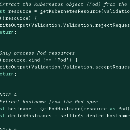
Extract the Kubernetes object (Pod) from the
st
 resource = getKubernetesResource(validatio
(!resource) {

riteOutput(Validation.Validation.rejectReque
eturn
;

Only process Pod resources
(resource.kind !== 
'Pod'
) {

riteOutput(Validation.Validation.acceptReques
eturn
;

NOTE 4
Extract hostname from the Pod spec
st
 hostname = getPodHostname(resource 
as
 Pod)
st
 deniedHostnames = settings.denied_hostname
NOTE 5