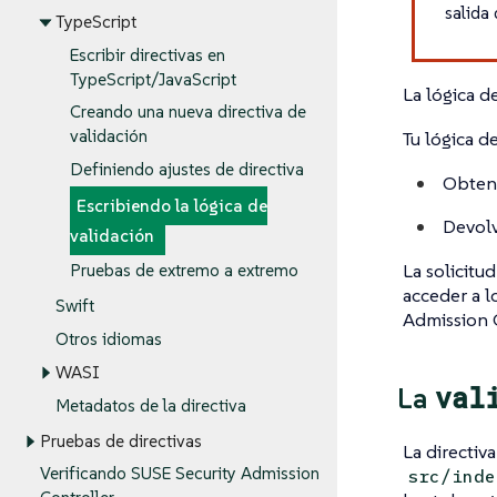
salida
TypeScript
Escribir directivas en
TypeScript/JavaScript
La lógica d
Creando una nueva directiva de
validación
Tu lógica de
Definiendo ajustes de directiva
Obtene
Escribiendo la lógica de
Devolv
validación
La solicitu
Pruebas de extremo a extremo
acceder a l
Swift
Admission C
Otros idiomas
WASI
val
La
Metadatos de la directiva
Pruebas de directivas
La directiv
Verificando SUSE Security Admission
src/inde