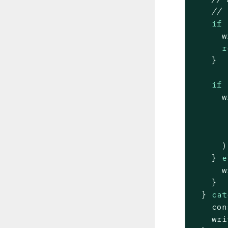
// 
if
 
      w
r
    }

if
 
      w
       
       
      );
    } 
e
      w
    }

  } 
cat
con
    wri