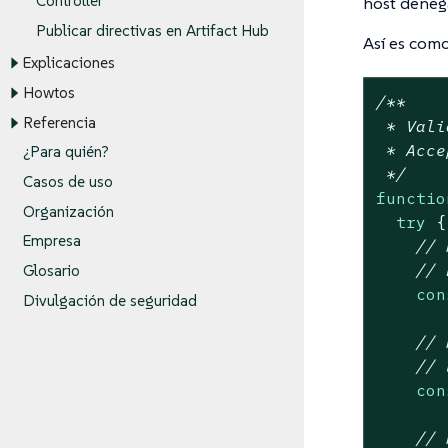
Controller
host deneg
Publicar directivas en Artifact Hub
Así es como
Explicaciones
Howtos
/**

Referencia
 * Vali
 * Acce
¿Para quién?
 */
Casos de uso
functio
Organización
try
 {

Empresa
// 
// 
Glosario
con
Divulgación de seguridad
// 
// 
con
// 