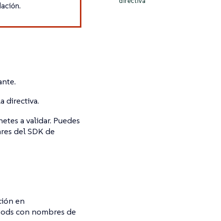
directiva
dación.
ante.
 directiva.
etes a validar. Puedes
ares del SDK de
ión en
r Pods con nombres de