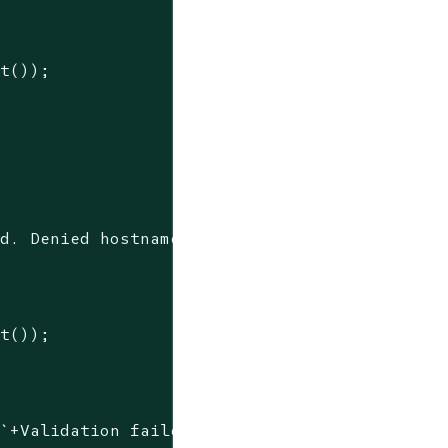
t());

ed. Denied hostnames: [
${deniedHostnames.join
t());

(
`+Validation failed: 
${err}
+`
));
