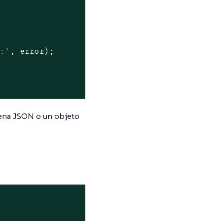
e:'
, error);

dena JSON o un objeto