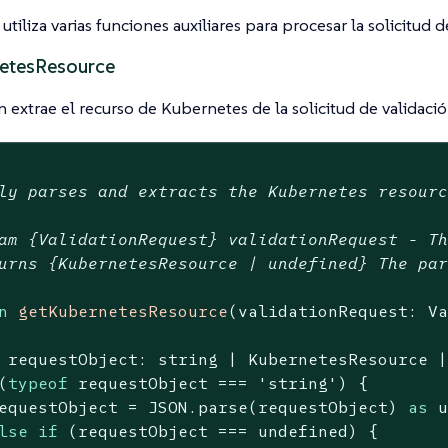
 utiliza varias funciones auxiliares para procesar la solicitud d
etesResource
n extrae el recurso de Kubernetes de la solicitud de validació
ly parses and extracts the Kubernetes resourc
am 
{ValidationRequest}
validationRequest
 - Th
urns 
{KubernetesResource | undefined}
The par
n
getKubernetesResource
(
validationRequest: V
 requestObject: string | KubernetesResource 
(
typeof
 requestObject === 
'string'
) {

equestObject = 
JSON
.parse(requestObject) 
as
 
lse
if
 (requestObject === 
undefined
) {
