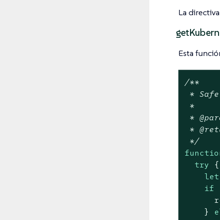
La directiva
getKubern
Esta funció
/**

 * Safe
 *

 * 
@par
 * 
@ret
 */
functio
try
 {

let
if
 
      r
    } 
e