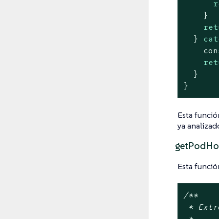
r
    }

ret
  } 
cat
con
ret
  }

}
Esta funci
ya analizad
getPodHo
Esta funció
/**

 * Extr
 *
