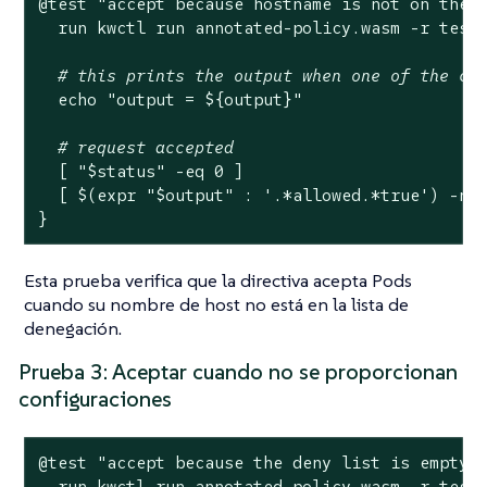
@
test
"accept because hostname is not on the 
  run kwctl run annotated-policy.wasm -r test
# this prints the output when one of the ch
echo
"output = 
${output}
"
# request accepted
  [ 
"
$status
"
 -eq 0 ]

  [ $(expr 
"
$output
"
 : 
'.*allowed.*true'
) -ne 
}
Esta prueba verifica que la directiva acepta Pods
cuando su nombre de host no está en la lista de
denegación.
Prueba 3: Aceptar cuando no se proporcionan
configuraciones
@
test
"accept because the deny list is empty"
 
  run kwctl run annotated-policy.wasm -r test_