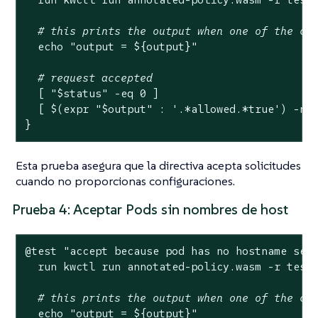
# this prints the output when one of the ch
echo
"output = 
${output}
"
# request accepted
  [ 
"
$status
"
 -eq 0 ]

  [ $(expr 
"
$output
"
 : 
'.*allowed.*true'
) -ne 
}
Esta prueba asegura que la directiva acepta solicitudes
cuando no proporcionas configuraciones.
Prueba 4: Aceptar Pods sin nombres de host
@
test
"accept because pod has no hostname set
  run kwctl run annotated-policy.wasm -r test
# this prints the output when one of the ch
echo
"output = 
${output}
"