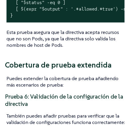
  [ 
"
$status
"
 -eq 0 ]

  [ $(expr 
"
$output
"
 : 
'.*allowed.*true'
) -ne 
}
Esta prueba asegura que la directiva acepta recursos
que no son Pods, ya que la directiva solo valida los
nombres de host de Pods.
Cobertura de prueba extendida
Puedes extender la cobertura de prueba añadiendo
más escenarios de prueba:
Prueba 6: Validación de la configuración de la
directiva
También puedes añadir pruebas para verificar que la
validación de configuraciones funciona correctamente: