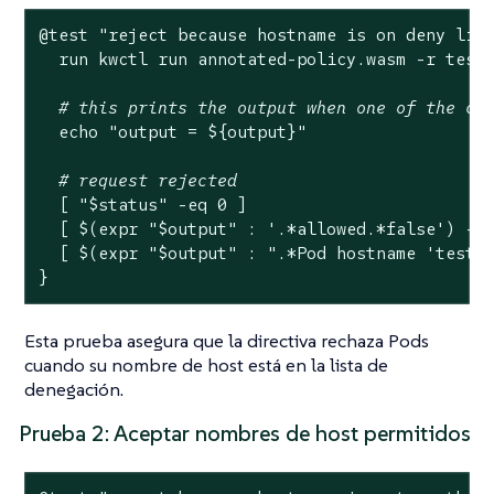
@
test
"reject because hostname is on deny lis
  run kwctl run annotated-policy.wasm -r test
# this prints the output when one of the ch
echo
"output = 
${output}
"
# request rejected
  [ 
"
$status
"
 -eq 0 ]

  [ $(expr 
"
$output
"
 : 
'.*allowed.*false'
) -ne
  [ $(expr 
"
$output
"
 : 
".*Pod hostname 'test-
}
Esta prueba asegura que la directiva rechaza Pods
cuando su nombre de host está en la lista de
denegación.
Prueba 2: Aceptar nombres de host permitidos