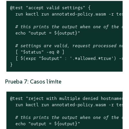
@
test
"accept valid settings"
 {

  run kwctl run annotated-policy.wasm -r test
# this prints the output when one of the ch
echo
"output = 
${output}
"
# settings are valid, request processed nor
  [ 
"
$status
"
 -eq 0 ]

  [ $(expr 
"
$output
"
 : 
'.*allowed.*true'
) -ne 
}
Prueba 7: Casos límite
@
test
"reject with multiple denied hostnames"
 
  run kwctl run annotated-policy.wasm -r test
# this prints the output when one of the ch
echo
"output = 
${output}
"