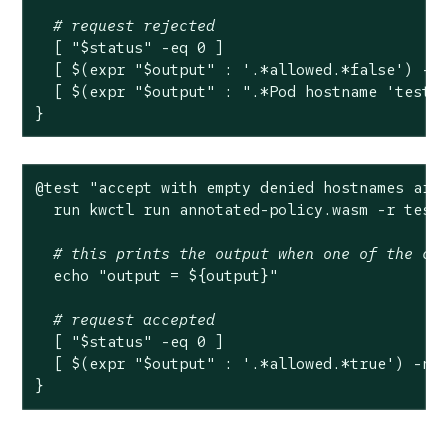
# request rejected
  [ 
"
$status
"
 -eq 0 ]

  [ $(expr 
"
$output
"
 : 
'.*allowed.*false'
) -ne
  [ $(expr 
"
$output
"
 : 
".*Pod hostname 'test-
}
@
test
"accept with empty denied hostnames arr
  run kwctl run annotated-policy.wasm -r test
# this prints the output when one of the ch
echo
"output = 
${output}
"
# request accepted
  [ 
"
$status
"
 -eq 0 ]

  [ $(expr 
"
$output
"
 : 
'.*allowed.*true'
) -ne 
}