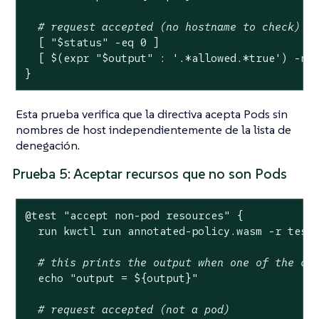
# request accepted (no hostname to check)
  [ 
"
$status
"
 -eq 0 ]

  [ $(expr 
"
$output
"
 : 
'.*allowed.*true'
) -ne 
}
Esta prueba verifica que la directiva acepta Pods sin
nombres de host independientemente de la lista de
denegación.
Prueba 5: Aceptar recursos que no son Pods
@
test
"accept non-pod resources"
 {

  run kwctl run annotated-policy.wasm -r test
# this prints the output when one of the ch
echo
"output = 
${output}
"
# request accepted (not a pod)