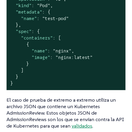
"kind"
: 
"Pod"
,

"metadata"
: {

"name"
: 
"test-pod"
  },

"spec"
: {

"containers"
: [

      {

"name"
: 
"nginx"
,

"image"
: 
"nginx:latest"
      }

    ]

  }

}
El caso de prueba de extremo a extremo utiliza un
archivo JSON que contiene un Kubernetes
AdmissionReview. Estos objetos JSON de
AdmissionReviews son los que se envían contra la API
de Kubernetes para que sean
validados
.