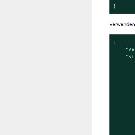
}
Verwenden S
{

"Ve
"St
       