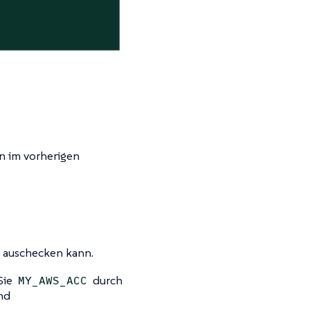
n im vorherigen
d auschecken kann.
Sie
durch
MY_AWS_ACC
nd