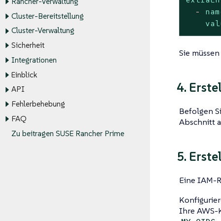
Rancher-Verwaltung
-
nam
Cluster-Bereitstellung
val
Cluster-Verwaltung
Sicherheit
Sie müssen 
Integrationen
Einblick
4. Erst
API
Fehlerbehebung
Befolgen S
FAQ
Abschnitt a
Zu beitragen SUSE Rancher Prime
5. Erste
Eine IAM-Ro
Konfigurier
Ihre AWS-