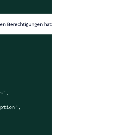
nden Berechtigungen hat:
es"
,

mption"
,
