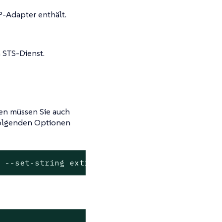
P-Adapter enthält.
 STS-Dienst.
n müssen Sie auch
 folgenden Optionen
"
 --
set
-string extraEnv\[0\].value=
true