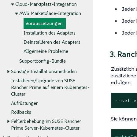
Cloud-Marktplatz-Integration
Jeder 
AWS Marketplace-Integration
Jeder 
Voraussetzungen
Jeder 
Installation des Adapters
Deinstallieren des Adapters
Allgemeine Probleme
3. Ranch
Supportconfig-Bundle
Zusätzlich 
Sonstige Installationsmethoden
zusätzlich
Installieren/Upgrade von SUSE
erfolgen:
Rancher Prime auf einem Kubernetes-
Cluster
--
set
 e
Aufrüstungen
Rollbacks
Sie können 
Fehlerbehebung im SUSE Rancher
Prime Server-Kubernetes-Cluster
extraEn