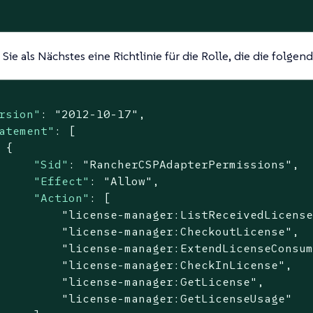
ie als Nächstes eine Richtlinie für die Rolle, die die folge
rsion"
: 
"2012-10-17"
,

atement"
: [

 {

"Sid"
: 
"RancherCSPAdapterPermissions"
,

"Effect"
: 
"Allow"
,

"Action"
: [

"license-manager:ListReceivedLicens
"license-manager:CheckoutLicense"
,

"license-manager:ExtendLicenseConsu
"license-manager:CheckInLicense"
,

"license-manager:GetLicense"
,

"license-manager:GetLicenseUsage"