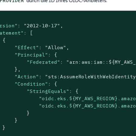
durch die ID Ihres OIDC-Anbieters:
PROVIDER
rsion"
: 
"2012-10-17"
,

atement"
: [

 {

"Effect"
: 
"Allow"
,

"Principal"
: {

"Federated"
: 
"arn:aws:iam::${MY_AWS
     },

"Action"
: 
"sts:AssumeRoleWithWebIdentit
"Condition"
: {

"StringEquals"
: {

"oidc.eks.${MY_AWS_REGION}.amaz
"oidc.eks.${MY_AWS_REGION}.amaz
         }

     }

 }
