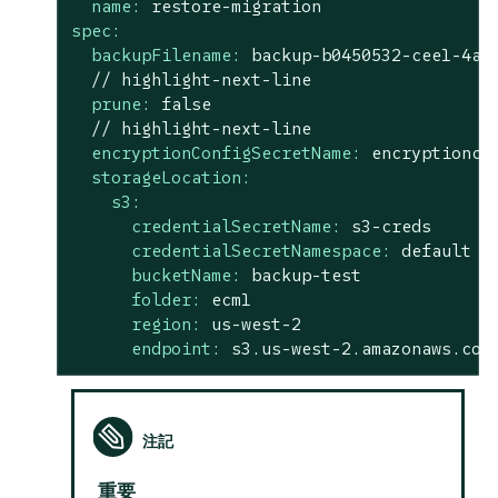
name:
restore-migration
spec:
backupFilename:
backup-b0450532-cee1-4aa
//
highlight-next-line
prune:
false
//
highlight-next-line
encryptionConfigSecretName:
encryptionco
storageLocation:
s3:
credentialSecretName:
s3-creds
credentialSecretNamespace:
default
bucketName:
backup-test
folder:
ecm1
region:
us-west-2
endpoint:
s3.us-west-2.amazonaws.com
重要