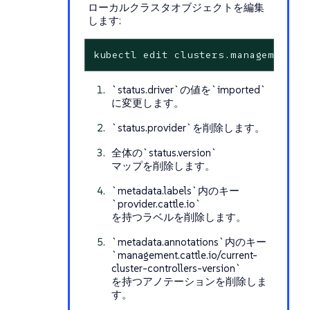
ローカルクラスタオブジェクトを編集
します:
kubectl edit clusters.management.c
`status.driver`の値を`imported`
に変更します。
`status.provider`を削除します。
全体の`status.version`
マップを削除します。
`metadata.labels`内のキー
`provider.cattle.io`
を持つラベルを削除します。
`metadata.annotations`内のキー
`management.cattle.io/current-
cluster-controllers-version`
を持つアノテーションを削除しま
す。