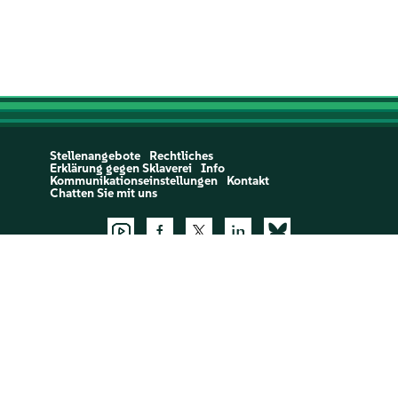
Stellenangebote
Rechtliches
Erklärung gegen Sklaverei
Info
Kommunikationseinstellungen
Kontakt
Chatten Sie mit uns
Support:
Open a Support Case
©
2026 ©SUSE, Alle Rechte vorbehalten
Cookie Settings
Datenschutz- und Cookie-Richtlinie
and
Cookie Policy