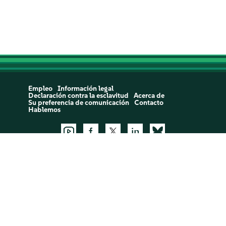
Empleo
Información legal
Declaración contra la esclavitud
Acerca de
Su preferencia de comunicación
Contacto
Hablemos
Asistencia:
Open a Support Case
©
2026 ©SUSE. Reservados todos los derechos
Cookie Settings
Directiva de privacidad y cookies
and
Cookie Policy