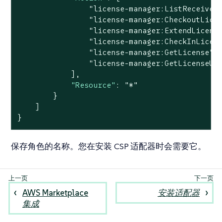
"license-manager:ListReceived
"license-manager:CheckoutLice
"license-manager:ExtendLicens
"license-manager:CheckInLicen
"license-manager:GetLicense"
,

"license-manager:GetLicenseUs
            ],

"Resource"
: 
"*"
        }

    ]

}
保存角色的名称。您在安装 CSP 适配器时会需要它。
AWS Marketplace
安装适配器
集成