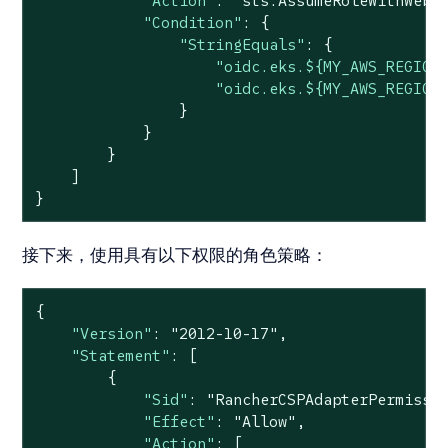
"Action"
: 
"sts:AssumeRoleWithWebI
"Condition"
: {

"StringEquals"
: {

"oidc.eks.${MY_AWS_REGION
"oidc.eks.${MY_AWS_REGION
                }

            }

        }

    ]

}
接下来，使用具有以下权限的角色策略：
{

"Version"
: 
"2012-10-17"
,

"Statement"
: [

        {

"Sid"
: 
"RancherCSPAdapterPermissi
"Effect"
: 
"Allow"
,

"Action"
: [
