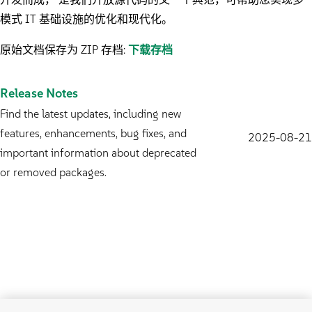
模式 IT 基础设施的优化和现代化。
原始文档保存为 ZIP 存档:
下载存档
Release Notes
Find the latest updates, including new
features, enhancements, bug fixes, and
2025-08-21
important information about deprecated
or removed packages.