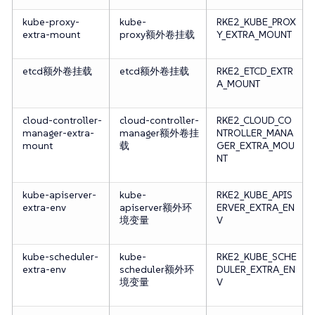
kube-proxy-
kube-
RKE2_KUBE_PROX
extra-mount
proxy额外卷挂载
Y_EXTRA_MOUNT
etcd额外卷挂载
etcd额外卷挂载
RKE2_ETCD_EXTR
A_MOUNT
cloud-controller-
cloud-controller-
RKE2_CLOUD_CO
manager-extra-
manager额外卷挂
NTROLLER_MANA
mount
载
GER_EXTRA_MOU
NT
kube-apiserver-
kube-
RKE2_KUBE_APIS
extra-env
apiserver额外环
ERVER_EXTRA_EN
境变量
V
kube-scheduler-
kube-
RKE2_KUBE_SCHE
extra-env
scheduler额外环
DULER_EXTRA_EN
境变量
V