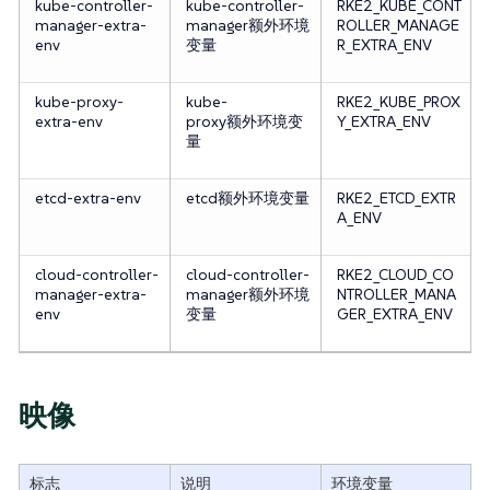
kube-controller-
kube-controller-
RKE2_KUBE_CONT
manager-extra-
manager额外环境
ROLLER_MANAGE
env
变量
R_EXTRA_ENV
kube-proxy-
kube-
RKE2_KUBE_PROX
extra-env
proxy额外环境变
Y_EXTRA_ENV
量
etcd-extra-env
etcd额外环境变量
RKE2_ETCD_EXTR
A_ENV
cloud-controller-
cloud-controller-
RKE2_CLOUD_CO
manager-extra-
manager额外环境
NTROLLER_MANA
env
变量
GER_EXTRA_ENV
映像
标志
说明
环境变量