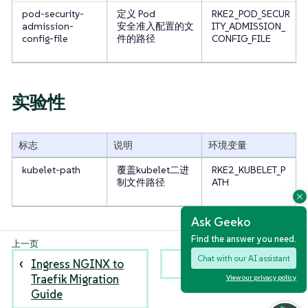
pod-security-
定义 Pod
RKE2_POD_SECUR
admission-
安全准入配置的文
ITY_ADMISSION_
config-file
件的路径
CONFIG_FILE
实验性
标志
说明
环境变量
kubelet-path
覆盖kubelet二进
RKE2_KUBELET_P
制文件路径
ATH
Ask Geeko
Find the answer you need.
Chat with our AI assistant
Ingress NGINX to
日志记录
Traefik Migration
View our privacy policy
Guide