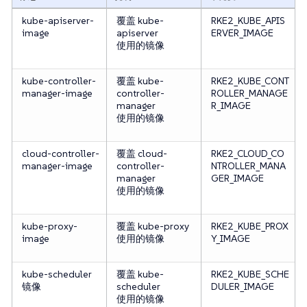
kube-apiserver-
覆盖 kube-
RKE2_KUBE_APIS
image
apiserver
ERVER_IMAGE
使用的镜像
kube-controller-
覆盖 kube-
RKE2_KUBE_CONT
manager-image
controller-
ROLLER_MANAGE
manager
R_IMAGE
使用的镜像
cloud-controller-
覆盖 cloud-
RKE2_CLOUD_CO
manager-image
controller-
NTROLLER_MANA
manager
GER_IMAGE
使用的镜像
kube-proxy-
覆盖 kube-proxy
RKE2_KUBE_PROX
image
使用的镜像
Y_IMAGE
kube-scheduler
覆盖 kube-
RKE2_KUBE_SCHE
镜像
scheduler
DULER_IMAGE
使用的镜像