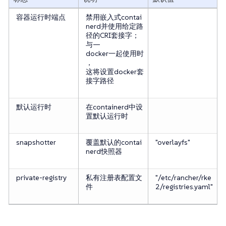
容器运行时端点
禁用嵌入式contai
nerd并使用给定路
径的CRI套接字；
与—​
docker一起使用时
，
这将设置docker套
接字路径
默认运行时
在containerd中设
置默认运行时
snapshotter
覆盖默认的contai
"overlayfs"
nerd快照器
private-registry
私有注册表配置文
"/etc/rancher/rke
件
2/registries.yaml"