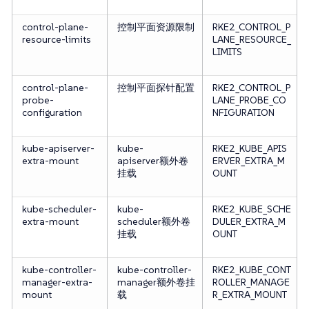
control-plane-
控制平面资源限制
RKE2_CONTROL_P
resource-limits
LANE_RESOURCE_
LIMITS
control-plane-
控制平面探针配置
RKE2_CONTROL_P
probe-
LANE_PROBE_CO
configuration
NFIGURATION
kube-apiserver-
kube-
RKE2_KUBE_APIS
extra-mount
apiserver额外卷
ERVER_EXTRA_M
挂载
OUNT
kube-scheduler-
kube-
RKE2_KUBE_SCHE
extra-mount
scheduler额外卷
DULER_EXTRA_M
挂载
OUNT
kube-controller-
kube-controller-
RKE2_KUBE_CONT
manager-extra-
manager额外卷挂
ROLLER_MANAGE
mount
载
R_EXTRA_MOUNT