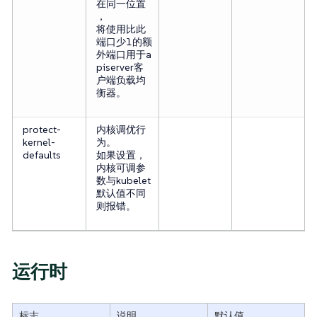
在同一位置
，
将使用比此
端口少1的额
外端口用于a
piserver客
户端负载均
衡器。
protect-
内核调优行
kernel-
为。
defaults
如果设置，
内核可调参
数与kubelet
默认值不同
则报错。
运行时
标志
说明
默认值