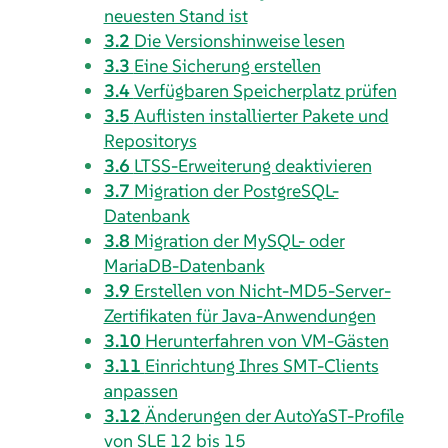
neuesten Stand ist
3.2
Die Versionshinweise lesen
3.3
Eine Sicherung erstellen
3.4
Verfügbaren Speicherplatz prüfen
3.5
Auflisten installierter Pakete und
Repositorys
3.6
LTSS-Erweiterung deaktivieren
3.7
Migration der PostgreSQL-
Datenbank
3.8
Migration der MySQL- oder
MariaDB-Datenbank
3.9
Erstellen von Nicht-MD5-Server-
Zertifikaten für Java-Anwendungen
3.10
Herunterfahren von VM-Gästen
3.11
Einrichtung Ihres SMT-Clients
anpassen
3.12
Änderungen der AutoYaST-Profile
von SLE 12 bis 15