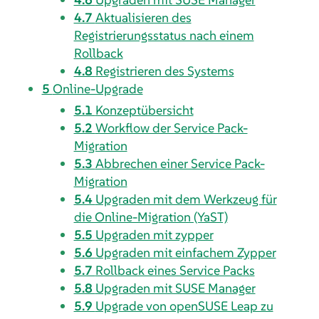
4.7
Aktualisieren des
Registrierungsstatus nach einem
Rollback
4.8
Registrieren des Systems
5
Online-Upgrade
5.1
Konzeptübersicht
5.2
Workflow der Service Pack-
Migration
5.3
Abbrechen einer Service Pack-
Migration
5.4
Upgraden mit dem Werkzeug für
die Online-Migration (YaST)
5.5
Upgraden mit zypper
5.6
Upgraden mit einfachem Zypper
5.7
Rollback eines Service Packs
5.8
Upgraden mit SUSE Manager
5.9
Upgrade von openSUSE Leap zu