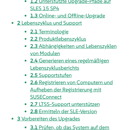
1.2
Unterstützte Upgrade-Pfade auf
SLES
15 SP4
1.3
Online- und Offline-Upgrade
2
Lebenszyklus und Support
2.1
Terminologie
2.2
Produktlebenszyklus
2.3
Abhängigkeiten und Lebenszyklen
von Modulen
2.4
Generieren eines regelmäßigen
Lebenszyklusberichts
2.5
Supportstufen
2.6
Registrieren von Computern und
Aufheben der Registrierung mit
SUSEConnect
2.7
LTSS-Support unterstützen
2.8
Ermitteln der
SLE
-Version
3
Vorbereiten des Upgrades
3.1
Prüfen, ob das System auf dem