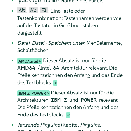
: Name eines Pakets
package name
Alt
Alt
F1
,
–
: Eine Taste oder
Tastenkombination; Tastennamen werden wie
auf der Tastatur in Großbuchstaben
dargestellt.
Datei
,
Datei
›
Speichern unter
: Menüelemente,
Schaltflächen
Dieser Absatz ist nur für die
AMD/Intel
AMD64-/Intel-64-Architektur relevant. Die
Pfeile kennzeichnen den Anfang und das Ende
des Textblocks.
Dieser Absatz ist nur für die
IBM Z, POWER
Architekturen
und
relevant.
IBM Z
POWER
Die Pfeile kennzeichnen den Anfang und das
Ende des Textblocks.
Tanzende Pinguine
(Kapitel
Pinguine
,