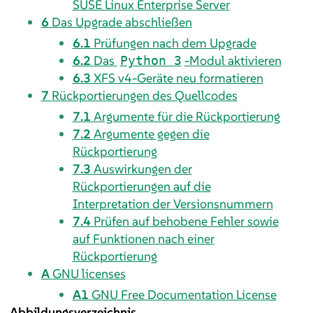
SUSE Linux Enterprise Server
6
Das Upgrade abschließen
6.1
Prüfungen nach dem Upgrade
6.2
Das
-Modul aktivieren
Python 3
6.3
XFS v4-Geräte neu formatieren
7
Rückportierungen des Quellcodes
7.1
Argumente für die Rückportierung
7.2
Argumente gegen die
Rückportierung
7.3
Auswirkungen der
Rückportierungen auf die
Interpretation der Versionsnummern
7.4
Prüfen auf behobene Fehler sowie
auf Funktionen nach einer
Rückportierung
A
GNU licenses
A1
GNU Free Documentation License
Abbildungsverzeichnis