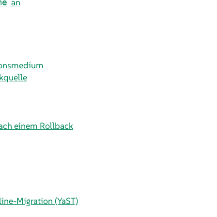
an
me
tionsmedium
kquelle
nach einem Rollback
ine-Migration (YaST)