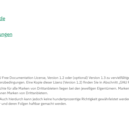
ade
bungen
ree Documentation License, Version 1.2 oder (optional) Version 1.3 zu vervielfältig
enzbedingungen. Eine Kopie dieser Lizenz (Version 1.2) finden Sie in Abschnitt
„
GNU F
echte für alle Marken von Drittanbietern liegen bei den jeweiligen Eigentümern. Mark
nen Marken von Drittanbietern.
 Auch hierdurch kann jedoch keine hundertprozentige Richtigkeit gewährleistet werde
er und deren Folgen haftbar gemacht werden.