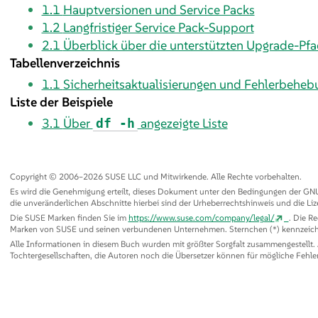
1.1
Hauptversionen und Service Packs
1.2
Langfristiger Service Pack-Support
2.1
Überblick über die unterstützten Upgrade-Pf
Tabellenverzeichnis
1.1
Sicherheitsaktualisierungen und Fehlerbehe
Liste der Beispiele
3.1
Über
angezeigte Liste
df -h
Copyright © 2006–2026 SUSE LLC und Mitwirkende. Alle Rechte vorbehalten.
Es wird die Genehmigung erteilt, dieses Dokument unter den Bedingungen der GNU F
die unveränderlichen Abschnitte hierbei sind der Urheberrechtshinweis und die Liz
Die SUSE Marken finden Sie im
https://www.suse.com/company/legal/
. Die R
Marken von SUSE und seinen verbundenen Unternehmen. Sternchen (*) kennzeich
Alle Informationen in diesem Buch wurden mit größter Sorgfalt zusammengestellt.
Tochtergesellschaften, die Autoren noch die Übersetzer können für mögliche Fehl