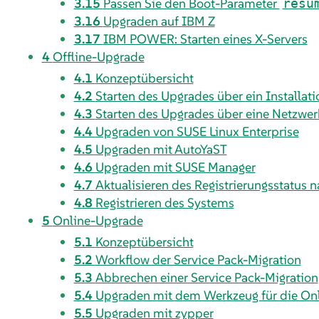
3.15
Passen Sie den Boot-Parameter
resu
3.16
Upgraden auf IBM Z
3.17
IBM POWER: Starten eines X-Servers
4
Offline-Upgrade
4.1
Konzeptübersicht
4.2
Starten des Upgrades über ein Installa
4.3
Starten des Upgrades über eine Netzwer
4.4
Upgraden von SUSE Linux Enterprise
4.5
Upgraden mit AutoYaST
4.6
Upgraden mit SUSE Manager
4.7
Aktualisieren des Registrierungsstatus 
4.8
Registrieren des Systems
5
Online-Upgrade
5.1
Konzeptübersicht
5.2
Workflow der Service Pack-Migration
5.3
Abbrechen einer Service Pack-Migration
5.4
Upgraden mit dem Werkzeug für die Onl
5.5
Upgraden mit zypper