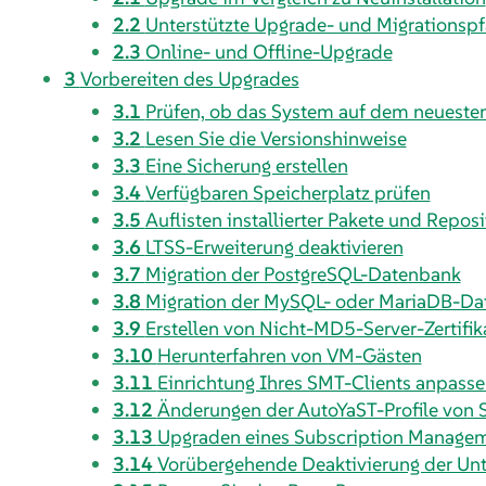
2.2
Unterstützte Upgrade- und Migrationsp
2.3
Online- und Offline-Upgrade
3
Vorbereiten des Upgrades
3.1
Prüfen, ob das System auf dem neuesten
3.2
Lesen Sie die Versionshinweise
3.3
Eine Sicherung erstellen
3.4
Verfügbaren Speicherplatz prüfen
3.5
Auflisten installierter Pakete und Reposi
3.6
LTSS-Erweiterung deaktivieren
3.7
Migration der PostgreSQL-Datenbank
3.8
Migration der MySQL- oder MariaDB-D
3.9
Erstellen von Nicht-MD5-Server-Zertifi
3.10
Herunterfahren von VM-Gästen
3.11
Einrichtung Ihres SMT-Clients anpass
3.12
Änderungen der AutoYaST-Profile von 
3.13
Upgraden eines Subscription Managem
3.14
Vorübergehende Deaktivierung der Unt