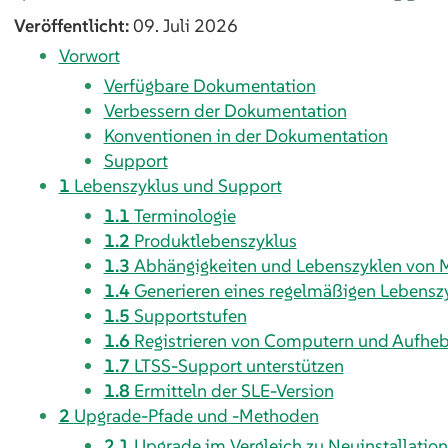
Veröffentlicht:
09. Juli 2026
Vorwort
Verfügbare Dokumentation
Verbessern der Dokumentation
Konventionen in der Dokumentation
Support
1
Lebenszyklus und Support
1.1
Terminologie
1.2
Produktlebenszyklus
1.3
Abhängigkeiten und Lebenszyklen von 
1.4
Generieren eines regelmäßigen Lebensz
1.5
Supportstufen
1.6
Registrieren von Computern und Aufheb
1.7
LTSS-Support unterstützen
1.8
Ermitteln der
SLE
-Version
2
Upgrade-Pfade und -Methoden
2.1
Upgrade im Vergleich zu Neuinstallation