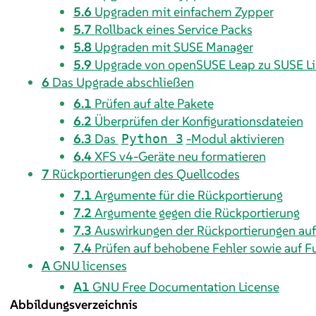
5.6
Upgraden mit einfachem Zypper
5.7
Rollback eines Service Packs
5.8
Upgraden mit SUSE Manager
5.9
Upgrade von openSUSE Leap zu
SUSE Li
6
Das Upgrade abschließen
6.1
Prüfen auf alte Pakete
6.2
Überprüfen der Konfigurationsdateien
6.3
Das
-Modul aktivieren
Python 3
6.4
XFS v4-Geräte neu formatieren
7
Rückportierungen des Quellcodes
7.1
Argumente für die Rückportierung
7.2
Argumente gegen die Rückportierung
7.3
Auswirkungen der Rückportierungen auf
7.4
Prüfen auf behobene Fehler sowie auf F
A
GNU licenses
A1
GNU Free Documentation License
Abbildungsverzeichnis