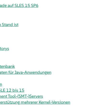
fade auf
SLES
15 SP6
 Stand ist
torys
atenbank
katen für Java-Anwendungen
en
SLE 12 bis 15
ent Tool-(SMT-)Servers
erstützung mehrerer Kernel-Versionen