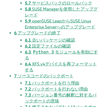
5.7
サービスパックのロールバック
5.8
SUSE Managerを使用したアップグ
レード
5.9
openSUSE Leapから
SUSE Linux
Enterprise Server
へのアップグレード
6
アップグレードの終了
6.1
古いパッケージの確認
6.2
設定ファイルの確認
6.3
モジュールを有効にす
Python 3
る
6.4
XFS v4デバイスを再フォーマット
する
7
ソースコードのバックポート
7.1
バックポートを行う理由
7.2
バックポートを行わない理由
7.3
バージョン番号の解釈に対するバ
ックポートの意味
7.4
修正されたバグおよびバックポー