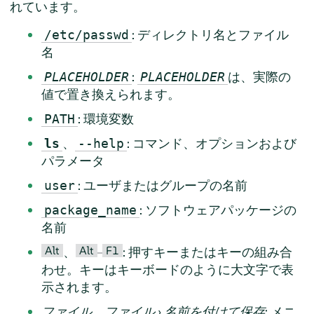
れています。
: ディレクトリ名とファイル
/etc/passwd
名
:
は、実際の
PLACEHOLDER
PLACEHOLDER
値で置き換えられます。
: 環境変数
PATH
、
: コマンド、オプションおよび
ls
--help
パラメータ
: ユーザまたはグループの名前
user
: ソフトウェアパッケージの
package_name
名前
Alt
Alt
F1
、
–
: 押すキーまたはキーの組み合
わせ。キーはキーボードのように大文字で表
示されます。
ファイル
、
ファイル
›
名前を付けて保存
: メニ