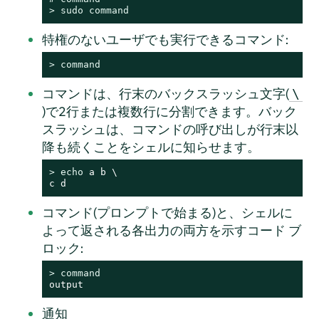
> 
sudo
command
特権のないユーザでも実行できるコマンド:
> 
command
コマンドは、行末のバックスラッシュ文字(
\
)で2行または複数行に分割できます。バック
スラッシュは、コマンドの呼び出しが行末以
降も続くことをシェルに知らせます。
> 
echo
 a b \

c d
コマンド(プロンプトで始まる)と、シェルに
よって返される各出力の両方を示すコード ブ
ロック:
> 
command
output
通知