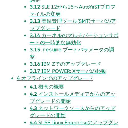
3.12
SLE 12から15へAutoYaSTプロフ
ァイルの変更
3.13
登録管理ツール(SMT)サーバのア
ップグレード
3.14
カーネルのマルチバージョンサポ
ートの一時的な無効化
3.15
ブートパラメータの調
resume
整
3.16
IBM Zでのアップグレード
3.17
IBM POWER: Xサーバの起動
4
オフラインでのアップグレード
4.1
概念の概要
4.2
インストールメディアからのアッ
プグレードの開始
4.3
ネットワークソースからのアップ
グレードの開始
4.4
SUSE Linux Enterpriseのアップグレ