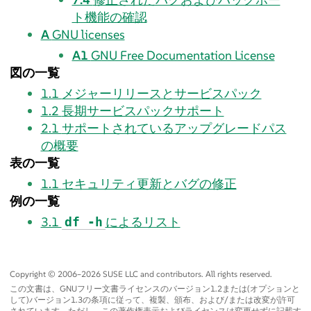
ト機能の確認
A
GNU licenses
A1
GNU Free Documentation License
図の一覧
1.1
メジャーリリースとサービスパック
1.2
長期サービスパックサポート
2.1
サポートされているアップグレードパス
の概要
表の一覧
1.1
セキュリティ更新とバグの修正
例の一覧
3.1
によるリスト
df -h
Copyright © 2006–2026 SUSE LLC and contributors. All rights reserved.
この文書は、GNUフリー文書ライセンスのバージョン1.2または(オプションと
して)バージョン1.3の条項に従って、複製、頒布、および/または改変が許可
されています。ただし、この著作権表示およびライセンスは変更せずに記載す