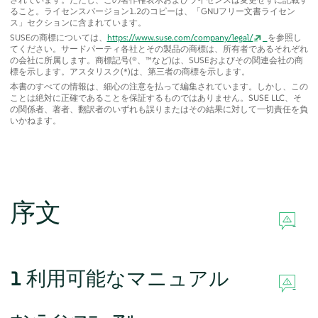
ること。ライセンスバージョン1.2のコピーは、
「
GNUフリー文書ライセン
ス
」
セクションに含まれています。
SUSEの商標については、
https://www.suse.com/company/legal/
を参照し
てください。サードパーティ各社とその製品の商標は、所有者であるそれぞれ
の会社に所属します。商標記号(®、™など)は、SUSEおよびその関連会社の商
標を示します。アスタリスク(*)は、第三者の商標を示します。
本書のすべての情報は、細心の注意を払って編集されています。しかし、この
ことは絶対に正確であることを保証するものではありません。SUSE LLC、そ
の関係者、著者、翻訳者のいずれも誤りまたはその結果に対して一切責任を負
いかねます。
序文
1
利用可能なマニュアル