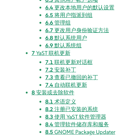
6.4
更改本地用户的默认设置
6.5
将用户指派到组
6.6
管理组
6.7
更改用户身份验证方法
6.8
默认系统用户
6.9
默认系统组
7
YaST 联机更新
7.1
联机更新对话框
7.2
安装补丁
7.3
查看已撤回的补丁
7.4
自动联机更新
8
安装或去除软件
8.1
术语定义
8.2
注册已安装的系统
8.3
使用 YaST 软件管理器
8.4
管理软件储存库和服务
8.5
GNOME Package Updater