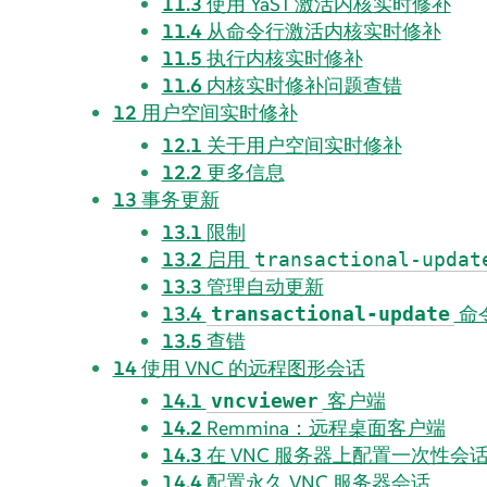
11.3
使用 YaST 激活内核实时修补
11.4
从命令行激活内核实时修补
11.5
执行内核实时修补
11.6
内核实时修补问题查错
12
用户空间实时修补
12.1
关于用户空间实时修补
12.2
更多信息
13
事务更新
13.1
限制
13.2
启用
transactional-updat
13.3
管理自动更新
13.4
命
transactional-update
13.5
查错
14
使用 VNC 的远程图形会话
14.1
客户端
vncviewer
14.2
Remmina：远程桌面客户端
14.3
在 VNC 服务器上配置一次性会
14.4
配置永久 VNC 服务器会话