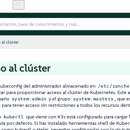
al clúster
o al clúster
 kubeconfig del administrador almacenado en
/etc/ranche
zar para proporcionar acceso al clúster de Kubernetes. Este 
uario
y el grupo
, que e
system:admin
system:masters
para tener acceso sin restricciones a todos los recursos dentr
o
que viene con K3s está configurado para cargar 
kubectl
vía por defecto. Si has instalado herramientas shell de Kube
como kubectl o Helm, necesitas configurarlas con la vía kub