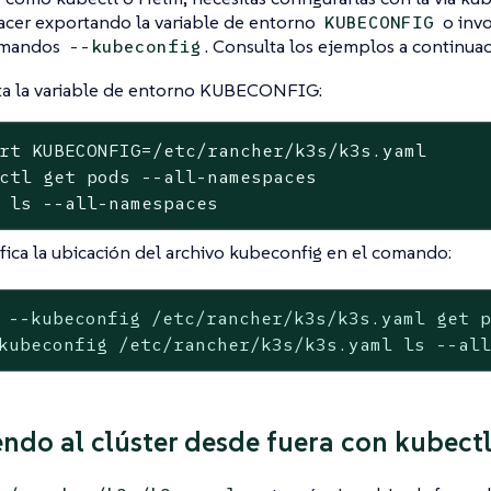
acer exportando la variable de entorno
o inv
KUBECONFIG
omandos
. Consulta los ejemplos a continuac
--kubeconfig
a la variable de entorno KUBECONFIG:
rt
 KUBECONFIG=/etc/rancher/k3s/k3s.yaml

ctl get pods --all-namespaces

 ls --all-namespaces
fica la ubicación del archivo kubeconfig en el comando:
 --kubeconfig /etc/rancher/k3s/k3s.yaml get p
kubeconfig /etc/rancher/k3s/k3s.yaml ls --al
ndo al clúster desde fuera con kubect