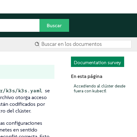
Documentation survey
En esta página
Accediendo al clúster desde
se
r/k3s/k3s.yaml
fuera con kubectl
archivo otorga acceso
stán codificados por
o del clúster.
las configuraciones
rnetes en sentido
econfig correcta. Esto