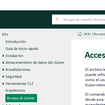
K3s
Acceso 
K3s
Introducción
Guía de inicio rápido
Acces
Instalación
Almacenamiento de datos del clúster
El archivo
Actualizaciones
puede utili
Seguridad
como el us
Herramientas CLI
Kubernetes 
Arquitectura
El comand
Acceso al clúster
desde esta 
ascendente 