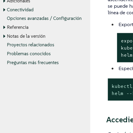
Adicionales
se puede h
Conectividad
línea de c
Opciones avanzadas / Configuración
Export
Referencia
Notas de la versión
expo
Proyectos relacionados
kube
Problemas conocidos
helm
Preguntas más frecuentes
Especi
kubectl
helm --
Accedie