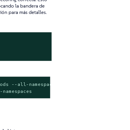
ocando la bandera de
ión para más detalles.
ods --all-namespaces

l-namespaces
l