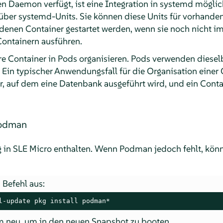
 Daemon verfügt, ist eine Integration in systemd möglich
ber systemd-Units. Sie können diese Units für vorhanden
 denen Container gestartet werden, wenn sie noch nicht 
ontainern ausführen.
e Container in Pods organisieren. Pods verwenden diesel
Ein typischer Anwendungsfall für die Organisation einer
r, auf dem eine Datenbank ausgeführt wird, und ein Conta
.
Podman
 in
SLE Micro
enthalten. Wenn Podman jedoch fehlt, könn
 Befehl aus:
l-update pkg install podman*
em neu, um in den neuen Snapshot zu booten.