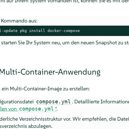
 auf Ihrem System vorhanden ist, können Sie es mit den
s Kommando aus:
l-update pkg install docker-compose
n starten Sie Ihr System neu, um den neuen Snapshot zu st
r Multi-Container-Anwendung
 ein Multi-Container-Image zu erstellen:
figurationsdatei
. Detaillierte Information
compose.yml
llen von
“
.
compose.yml
rderliche Verzeichnisstruktur vor. Wir empfehlen, die Date
sverzeichnis abzulegen.