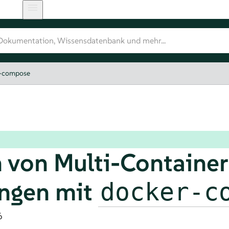
r-compose
 von Multi-Container
ngen mit
docker-c
6