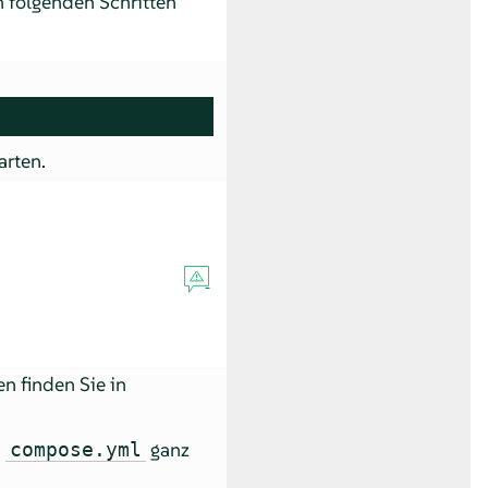
 folgenden Schritten
arten.
en finden Sie in
i
ganz
compose.yml