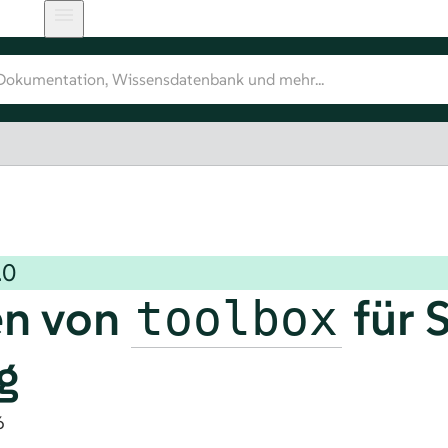
.0
n von
für
toolbox
g
6