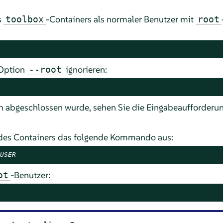
s
-Containers als normaler Benutzer mit
toolbox
root
 Option
ignorieren:
--root
ch abgeschlossen wurde, sehen Sie die Eingabeaufforderu
 des Containers das folgende Kommando aus:
USER
-Benutzer:
ot