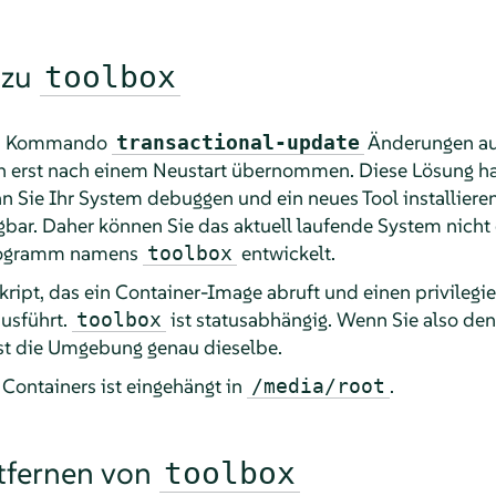
 zu
toolbox
m Kommando
Änderungen auf
transactional-update
erst nach einem Neustart übernommen. Diese Lösung hat
n Sie Ihr System debuggen und ein neues Tool installieren 
gbar. Daher können Sie das aktuell laufende System nich
programm namens
entwickelt.
toolbox
Skript, das ein Container-Image abruft und einen privilegi
usführt.
ist statusabhängig. Wenn Sie also den
toolbox
 ist die Umgebung genau dieselbe.
Containers ist eingehängt in
.
/media/root
tfernen von
toolbox