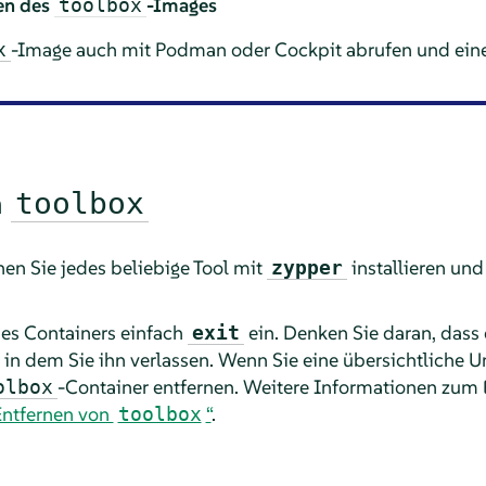
en des
-Images
toolbox
-Image auch mit Podman oder Cockpit abrufen und eine
x
n
toolbox
en Sie jedes beliebige Tool mit
installieren un
zypper
es Containers einfach
ein. Denken Sie daran, dass 
exit
 in dem Sie ihn verlassen. Wenn Sie eine übersichtlich
-Container entfernen. Weitere Informationen zum E
olbox
Entfernen von
“
.
toolbox