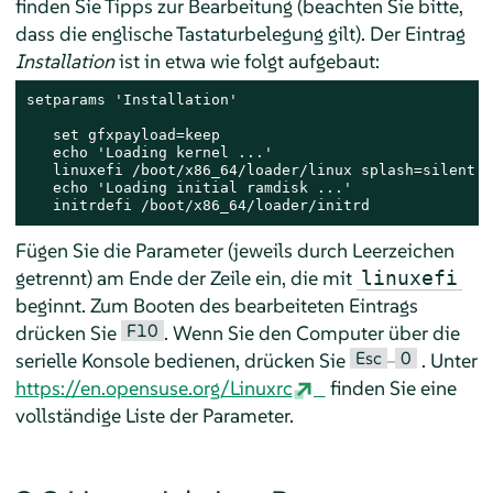
finden Sie Tipps zur Bearbeitung (beachten Sie bitte,
dass die englische Tastaturbelegung gilt). Der Eintrag
Installation
ist in etwa wie folgt aufgebaut:
setparams 'Installation'

   set gfxpayload=keep

   echo 'Loading kernel ...'

   linuxefi /boot/x86_64/loader/linux splash=silent

   echo 'Loading initial ramdisk ...'

   initrdefi /boot/x86_64/loader/initrd
Fügen Sie die Parameter (jeweils durch Leerzeichen
getrennt) am Ende der Zeile ein, die mit
linuxefi
beginnt. Zum Booten des bearbeiteten Eintrags
F10
drücken Sie
. Wenn Sie den Computer über die
Esc
0
serielle Konsole bedienen, drücken Sie
–
. Unter
https://en.opensuse.org/Linuxrc
finden Sie eine
vollständige Liste der Parameter.