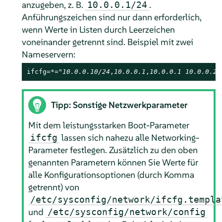
anzugeben, z. B.
.
10.0.0.1/24
Anführungszeichen sind nur dann erforderlich,
wenn Werte in Listen durch Leerzeichen
voneinander getrennt sind. Beispiel mit zwei
Nameservern:
ifcfg=*="
10.0.0.10/24
,
10.0.0.1
,
10.0.0.1 10.0.0.2
,
Tipp: Sonstige Netzwerkparameter
Mit dem leistungsstarken Boot-Parameter
lassen sich nahezu alle Networking-
ifcfg
Parameter festlegen. Zusätzlich zu den oben
genannten Parametern können Sie Werte für
alle Konfigurationsoptionen (durch Komma
getrennt) von
/etc/sysconfig/network/ifcfg.templa
und
/etc/sysconfig/network/config