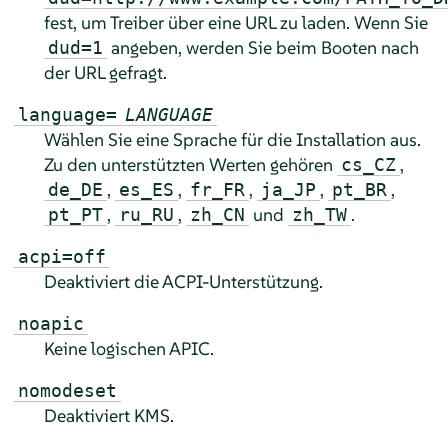
fest, um Treiber über eine URL zu laden. Wenn Sie
angeben, werden Sie beim Booten nach
dud=1
der URL gefragt.
language=
LANGUAGE
Wählen Sie eine Sprache für die Installation aus.
Zu den unterstützten Werten gehören
,
cs_CZ
,
,
,
,
,
de_DE
es_ES
fr_FR
ja_JP
pt_BR
,
,
und
.
pt_PT
ru_RU
zh_CN
zh_TW
acpi=off
Deaktiviert die ACPI-Unterstützung.
noapic
Keine logischen APIC.
nomodeset
Deaktiviert KMS.