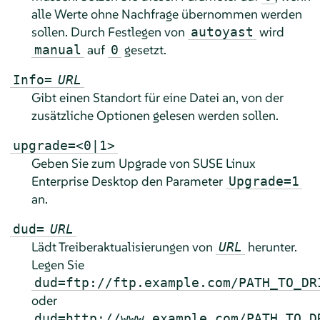
alle Werte ohne Nachfrage übernommen werden
sollen. Durch Festlegen von
wird
autoyast
auf
gesetzt.
manual
0
Info=
URL
Gibt einen Standort für eine Datei an, von der
zusätzliche Optionen gelesen werden sollen.
upgrade=<0|1>
Geben Sie zum Upgrade von
SUSE Linux
Enterprise Desktop
den Parameter
Upgrade=1
an.
dud=
URL
Lädt Treiberaktualisierungen von
herunter.
URL
Legen Sie
dud=ftp://ftp.example.com/PATH_TO_DR
oder
dud=http://www.example.com/PATH_TO_D