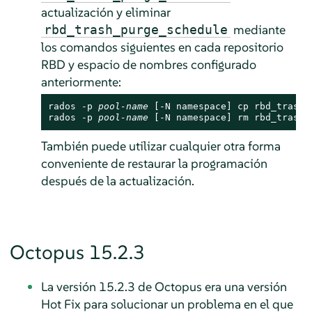
actualización y eliminar
mediante
rbd_trash_purge_schedule
los comandos siguientes en cada repositorio
RBD y espacio de nombres configurado
anteriormente:
rados -p 
pool-name
 [-N namespace] cp rbd_trash_
rados -p 
pool-name
 [-N namespace] rm rbd_trash_
También puede utilizar cualquier otra forma
conveniente de restaurar la programación
después de la actualización.
Octopus 15.2.3
La versión 15.2.3 de Octopus era una versión
Hot Fix para solucionar un problema en el que