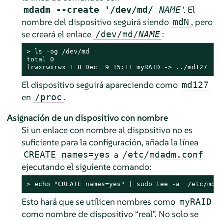
'. El
mdadm --create '/dev/md/
NAME
nombre del dispositivo seguirá siendo
, pero
mdN
se creará el enlace
:
/dev/md/
NAME
> 
ls -og /dev/md

total 0

lrwxrwxrwx 1 8 Dec  9 15:11 myRAID -> ../md127
El dispositivo seguirá apareciendo como
md127
en
.
/proc
Asignación de un dispositivo con nombre
Si un enlace con nombre al dispositivo no es
suficiente para la configuración, añada la línea
a
CREATE names=yes
/etc/mdadm.conf
ejecutando el siguiente comando:
> 
echo "CREATE names=yes" | sudo tee -a  /etc/mda
Esto hará que se utilicen nombres como
myRAID
como nombre de dispositivo
“
real
”
. No solo se