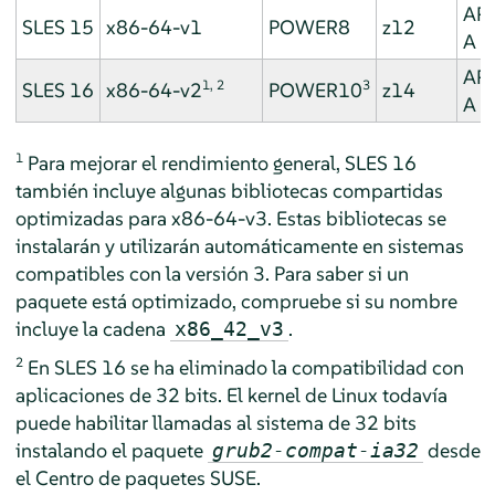
AR
SLES 15
x86-64-v1
POWER8
z12
A
AR
1, 2
3
SLES 16
x86-64-v2
POWER10
z14
A
1
Para mejorar el rendimiento general, SLES 16
también incluye algunas bibliotecas compartidas
optimizadas para x86-64-v3. Estas bibliotecas se
instalarán y utilizarán automáticamente en sistemas
compatibles con la versión 3. Para saber si un
paquete está optimizado, compruebe si su nombre
incluye la cadena
.
x86_42_v3
2
En SLES 16 se ha eliminado la compatibilidad con
aplicaciones de 32 bits. El kernel de Linux todavía
puede habilitar llamadas al sistema de 32 bits
instalando el paquete
desde
grub2-compat-ia32
el Centro de paquetes SUSE.