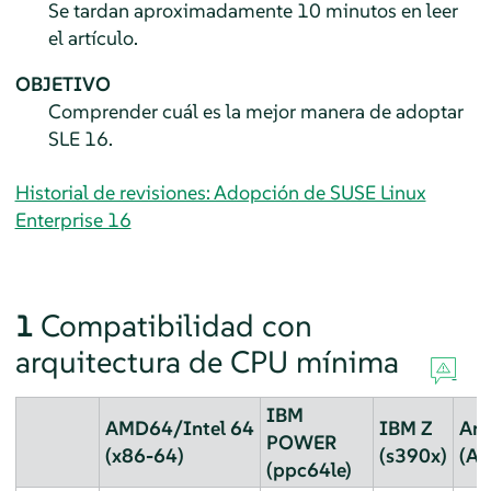
Se tardan aproximadamente 10 minutos en leer
el artículo.
OBJETIVO
Comprender cuál es la mejor manera de adoptar
SLE 16.
Historial de revisiones: Adopción de SUSE Linux
Enterprise 16
1
Compatibilidad con
arquitectura de CPU mínima
IBM
AMD64/Intel 64
IBM Z
Ar
POWER
(x86-64)
(s390x)
(AA
(ppc64le)