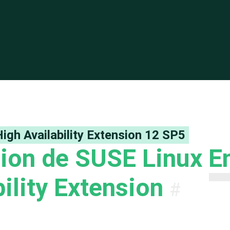
suse.com
ation de SUSE Linux Enterprise High Availability Extension
igh Availability Extension
12 SP5
on de SUSE Linux En
ility Extension
#