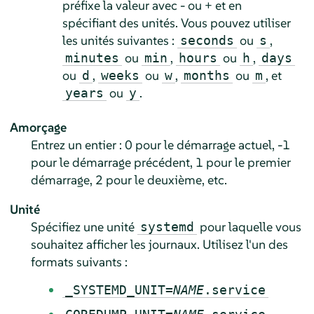
préfixe la valeur avec - ou + et en
spécifiant des unités. Vous pouvez utiliser
les unités suivantes :
ou
,
seconds
s
ou
,
ou
,
minutes
min
hours
h
days
ou
,
ou
,
ou
, et
d
weeks
w
months
m
ou
.
years
y
Amorçage
Entrez un entier : 0 pour le démarrage actuel, -1
pour le démarrage précédent, 1 pour le premier
démarrage, 2 pour le deuxième, etc.
Unité
Spécifiez une unité
pour laquelle vous
systemd
souhaitez afficher les journaux. Utilisez l'un des
formats suivants :
_SYSTEMD_UNIT=
NAME
.service