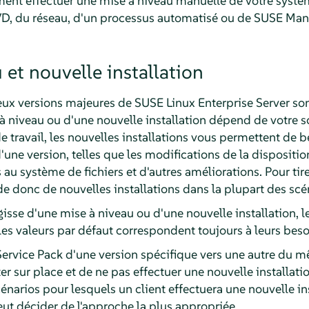
ent effectuer une mise à niveau manuelle de votre systè
DVD, du réseau, d'un processus automatisé ou de SUSE Man
 et nouvelle installation
deux versions majeures de
SUSE Linux Enterprise Server
son
 niveau ou d'une nouvelle installation dépend de votre sc
travail, les nouvelles installations vous permettent de bé
'une version, telles que les modifications de la dispositio
au système de fichiers et d'autres améliorations. Pour tire
donc de nouvelles installations dans la plupart des scén
gisse d'une mise à niveau ou d'une nouvelle installation, les
es valeurs par défaut correspondent toujours à leurs beso
 Service Pack d'une version spécifique vers une autre du 
 sur place et de ne pas effectuer une nouvelle installati
cénarios pour lesquels un client effectuera une nouvelle in
eut décider de l'approche la plus appropriée.