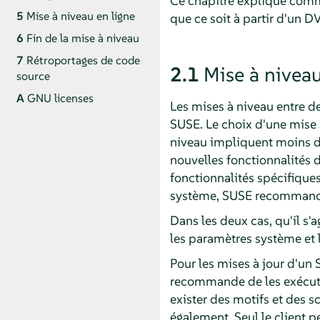
Ce chapitre explique comm
5
Mise à niveau en ligne
que ce soit à partir d'un 
6
Fin de la mise à niveau
7
Rétroportages de code
2.1
Mise à niveau
source
A
GNU licenses
Les mises à niveau entre 
SUSE. Le choix d'une mise à
niveau impliquent moins de 
nouvelles fonctionnalités d
fonctionnalités spécifiques 
système, SUSE recommande 
Dans les deux cas, qu'il s'a
les paramètres système et l
Pour les mises à jour d'un
recommande de les exécuter
exister des motifs et des s
également. Seul le client p