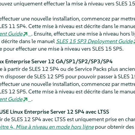
uvez uniquement effectuer la mise à niveau vers
SLES
15
effectuer une nouvelle installation, commencez par mettre
LES
11 SP4. Cette mise à niveau est décrite dans le manue
nt Guide
. Ensuite, effectuez une mise à niveau hors l
t décrite dans le manuel
SLES
15 SP3
Deployment Guide
e pour effectuer une mise à niveau vers
SLES
15 SP5
.
x Enterprise Server
12 GA/SP1/SP2/SP3/SP4
e à partir de
SLES
12 SP4 ou de Service Packs plus anciens
m disposer de
SLES
12 SP5 pour pouvoir passer à
SLES
1
effectuer une nouvelle installation, commencez par mettre
LES
12 SP5. Cette mise à niveau est décrite dans le manue
nt Guide
.
USE Linux Enterprise Server
12 SP4 avec LTSS
ir de
SLES
12 SP4 avec LTSS est uniquement prise en char
itre 4,
Mise à niveau en mode hors ligne
pour obtenir des 