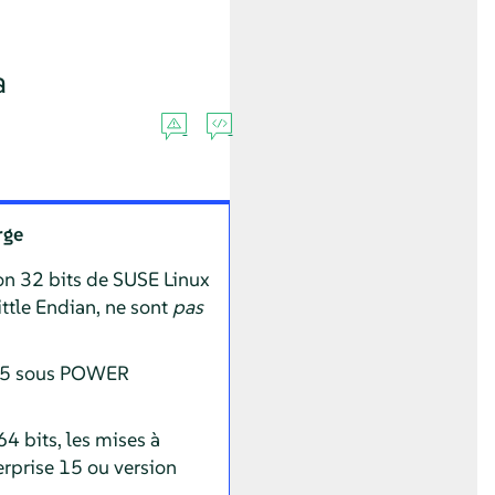
a
rge
on 32 bits de
SUSE Linux
ittle Endian, ne sont
pas
P5
sous POWER
4 bits, les mises à
erprise 15 ou version