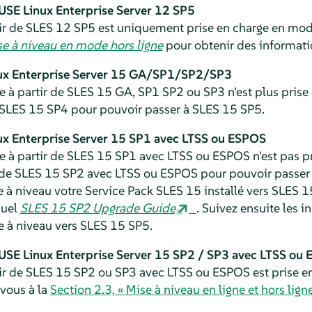
USE Linux Enterprise Server
12 SP5
ir de
SLES
12 SP5 est uniquement prise en charge en mode
e à niveau en mode hors ligne
pour obtenir des informatio
x Enterprise Server
15 GA/SP1/SP2/SP3
e à partir de
SLES
15 GA, SP1 SP2 ou SP3 n'est plus prise 
SLES
15 SP4 pour pouvoir passer à
SLES
15 SP5
.
x Enterprise Server 15 SP1
avec LTSS ou ESPOS
e à partir de
SLES
15 SP1 avec LTSS ou ESPOS n'est pas pr
 de
SLES
15 SP2 avec LTSS ou ESPOS pour pouvoir passer
à niveau votre Service Pack
SLES
15 installé vers
SLES
15
nuel
SLES
15 SP2
Upgrade Guide
. Suivez ensuite les i
e à niveau vers
SLES
15 SP5
.
USE Linux Enterprise Server
15 SP2 / SP3 avec LTSS ou
ir de
SLES
15 SP2 ou SP3 avec LTSS ou ESPOS est prise en
-vous à la
Section 2.3, « Mise à niveau en ligne et hors ligne