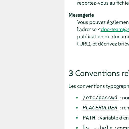
reportez-vous au fichie
Messagerie
Vous pouvez également
l'adresse <
doc-team@s
publication du documen
l'URL), et décrivez bri
3
Conventions re
Les conventions typographi
: no
/etc/passwd
: re
PLACEHOLDER
: variable d'
PATH
,
: comm
ls
--help