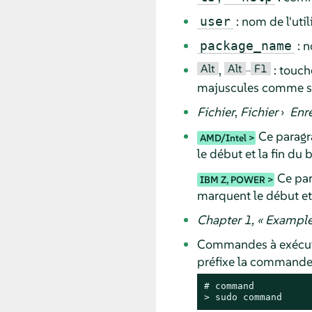
: nom de l'uti
user
: n
package_name
Alt
Alt
F1
,
–
: touch
majuscules comme sur
Fichier
,
Fichier
›
Enre
Ce paragra
AMD/Intel
le début et la fin du 
Ce par
IBM Z, POWER
marquent le début et 
Chapter 1,
«
Example
Commandes à exécute
préfixe la command
# 
command
> 
sudo
command