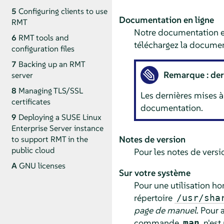
5
Configuring clients to use
Documentation en ligne
RMT
Notre documentation es
6
RMT tools and
téléchargez la documen
configuration files
7
Backing up an RMT
Remarque : der
server
8
Managing TLS/SSL
Les dernières mises à
certificates
documentation.
9
Deploying a SUSE Linux
Enterprise Server instance
Notes de version
to support RMT in the
public cloud
Pour les notes de versi
A
GNU licenses
Sur votre système
Pour une utilisation ho
répertoire
/usr/sha
page de manuel
. Pour 
commande
n'est 
man