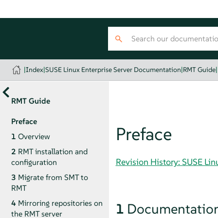
|
Index
|
SUSE Linux Enterprise Server Documentation
|
RMT Guide
|
RMT Guide
Preface
Preface
1
Overview
2
RMT installation and
Revision History: SUSE Li
configuration
3
Migrate from SMT to
RMT
4
Mirroring repositories on
1
Documentation
the RMT server