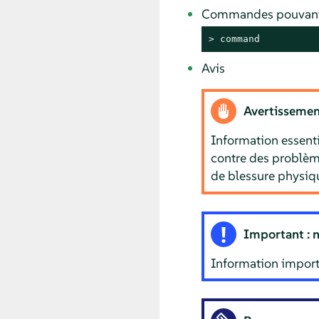
Commandes pouvant êt
> 
command
Avis
Avertissemen
Information essent
contre des problème
de blessure physiq
Important : 
Information import