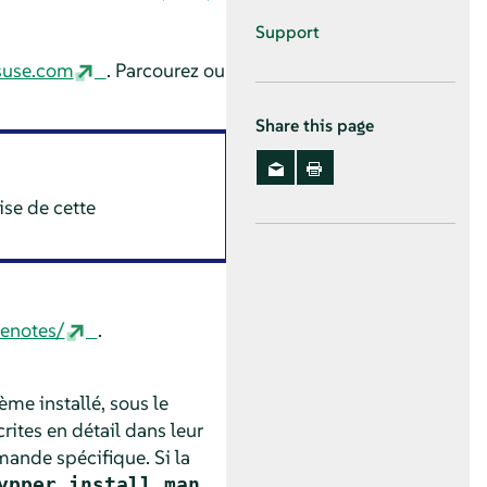
Support
suse.com
. Parcourez ou
Share this page
ise de cette
enotes/
.
ème installé, sous le
tes en détail dans leur
ande spécifique. Si la
.
ypper install man