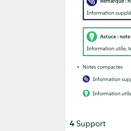
Remarque : n
Information supplém
Astuce : note
Information utile, 
Notes compactes
Information supp
Information util
4
Support