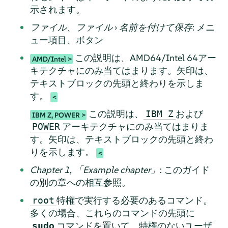
示されます。
ファイル
、
ファイル
›
名前を付けて保存
: メニ
ュー項目、ボタン
この説明は、AMD64/Intel 64アー
AMD/Intel
キテクチャにのみ当てはまります。矢印は、
テキストブロックの先頭と終わりを示しま
す。
この説明は、
および
IBM Z
IBM Z, POWER
アーキテクチャにのみ当てはまりま
POWER
す。矢印は、テキストブロックの先頭と終わ
りを示します。
Chapter 1,
「
Example chapter
」
: このガイド
の別の章への相互参照。
特権で実行する必要のあるコマンド。
root
多くの場合、これらのコマンドの先頭に
コマンドを置いて、特権のないユーザ
sudo