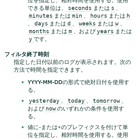
位を指定し、相対時間を使用する。使用
できる単位は、
または
、
seconds
s
または
、
または
minutes
min
hours
h
、
または
、
または
、
days
d
weeks
w
または
、および
または
months
m
years
です。
y
フィルタ終了時刻
指定した日付以前のログが表示されます。次の
方法で時間を指定できます。
YYYY-MM-DD
の形式で絶対日付を使用す
る。
、
、
、
yesterday
today
tomorrow
および
のいずれかの条件を使用す
now
る。
値に-または+のプレフィクスを付けて単
位を指定し、相対時間を使用する。使用