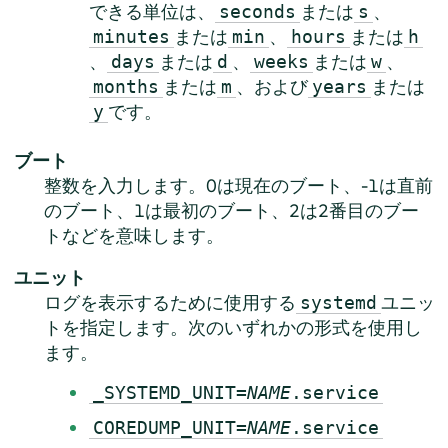
できる単位は、
または
、
seconds
s
または
、
または
minutes
min
hours
h
、
または
、
または
、
days
d
weeks
w
または
、および
または
months
m
years
です。
y
ブート
整数を入力します。0は現在のブート、-1は直前
のブート、1は最初のブート、2は2番目のブー
トなどを意味します。
ユニット
ログを表示するために使用する
ユニッ
systemd
トを指定します。次のいずれかの形式を使用し
ます。
_SYSTEMD_UNIT=
NAME
.service
COREDUMP_UNIT=
NAME
.service