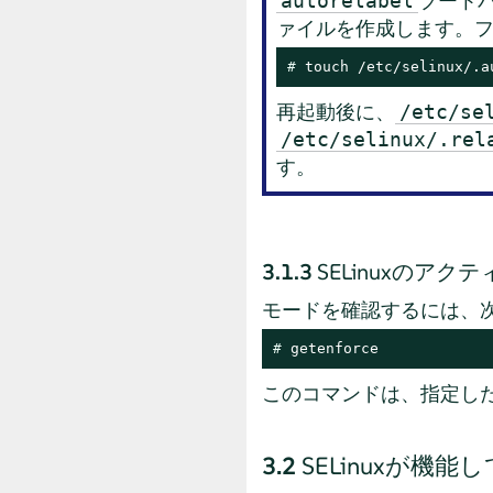
ブート
autorelabel
ァイルを作成します。
# 
touch /etc/selinux/.a
再起動後に、
/etc/se
/etc/selinux/.rel
す。
3.1.3
SELinuxのア
モードを確認するには、
# 
getenforce
このコマンドは、指定し
3.2
SELinuxが機