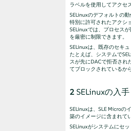
ラベルを使用してアクセ
SELinuxのデフォルトの
特別に許可されたアクショ
SELinuxでは、プロ
を厳密に制限できます。
SELinuxは、既存の
たとえば、システムでSEL
スが先にDACで拒否され
てブロックされているか
2
SELinuxの入手
SELinuxは、
SLE Micro
のイ
築のイメージに含まれて
SELinuxがシステム