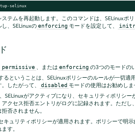
tup-selinux
ステムを再起動します。このコマンドは、SELinuxポ
、SELinuxの
モードを設定して、
enforcing
init
ード
、
、または
の3つのモードの
permissive
enforcing
するということは、SELinuxポリシーのルールが一切
す。したがって、
モードの使用はお勧めしま
disabled
、SELinuxがアクティブになり、セキュリティポリシ
、アクセス拒否エントリがログに記録されます。ただし
は拒否されません。
セキュリティポリシーが適用されます。ポリシーで明示
れます。