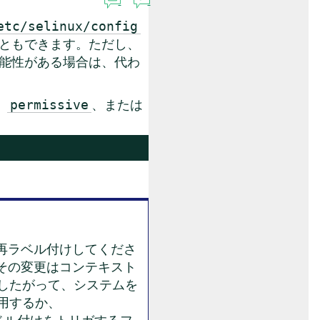
etc/selinux/config
こともできます。ただし、
可能性がある場合は、代わ
、
、または
permissive
を再ラベル付けしてくださ
、その変更はコンテキスト
。したがって、システムを
用するか、