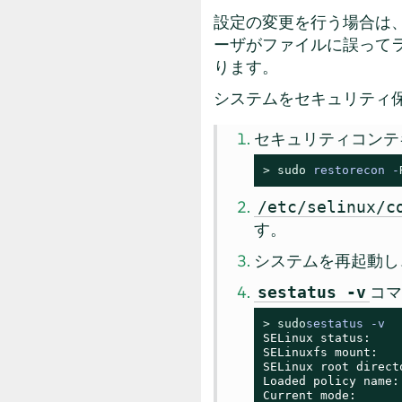
設定の変更を行う場合は、
ーザがファイルに誤ってラ
ります。
システムをセキュリティ
セキュリティコンテ
> 
sudo
restorecon -
/etc/selinux/c
す。
システムを再起動し
コ
sestatus -v
> 
sudo
sestatus -v
SELinux status:    
SELinuxfs mount:   
SELinux root direct
Loaded policy name:
Current mode:      