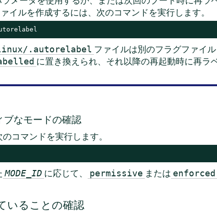
パラメータを使用するか、または次回のブート時に再ラ
ファイルを作成するには、次のコマンドを実行します。
utorelabel
ファイルは別のフラグファイル
linux/.autorelabel
に置き換えられ、それ以降の再起動時に再ラ
abelled
クティブなモードの確認
次のコマンドを実行します。
た
に応じて、
または
MODE_ID
permissive
enforced
能していることの確認