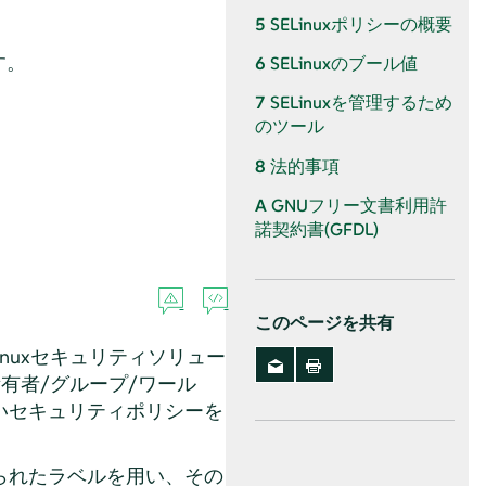
5
SELinuxポリシーの概要
す。
6
SELinuxのブール値
7
SELinuxを管理するため
のツール
8
法的事項
A
GNUフリー文書利用許
諾契約書(GFDL)
このページを共有
inuxセキュリティソリュー
有者/グループ/ワール
いセキュリティポリシーを
けられたラベルを用い、その