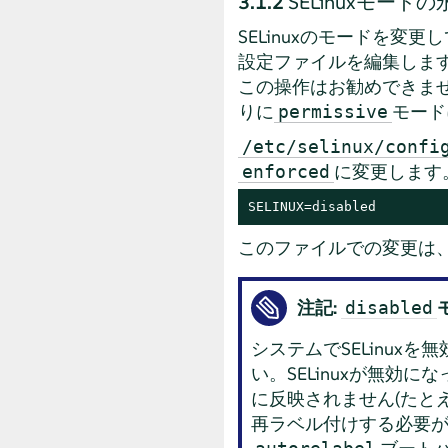
3.1.2
SELinuxモード
SELinuxのモードを
設定ファイルを編集します
この操作はお勧めできませ
りに
モード
permissive
/etc/selinux/confi
に変更します
enforced
SELINUX=disabled
このファイルでの変更は
注記:
disabled
システムでSELinu
い。SELinuxが無
に反映されません(たと
再ラベル付けする必要