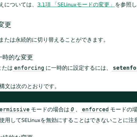
り替えについては、
3.1項 「SELinuxモードの変更」
を参照し
の変更
時的または永続的に切り替えることができます。
の一時的な変更
または
に一時的に設定するには、
enforcing
setenfo
構文は次のとおりです。
モードの場合は
、
モードの
ermissive
0
enforced
使用してSELinuxを無効にすることはできないことに