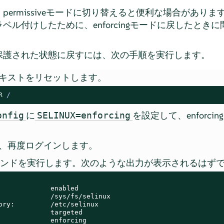
permissiveモードに切り替えると便利な場合があり
ベル付けしたために、enforcingモードに戻したとき
保護された状態に戻すには、次の手順を実行します。
キストをリセットします。
R
 /
に
を設定して、enforc
onfig
SELINUX=enforcing
、再度ログインします。
マンドを実行します。次のような出力が表示されるはず
             enabled

             /sys/fs/selinux

ory:         /etc/selinux

             targeted

             enforcing
