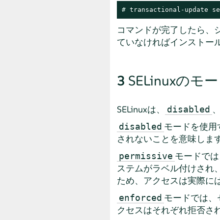
# 
transactional-update se
コマンドが完了したら、シ
ていなければインストールし
3
SELinuxのモ
SELinuxは、
disabled
モードを使用
disabled
されないことを意味しま
モードでは
permissive
ステムがラベル付けされ
ため、アクセスは実際に
モードでは、
enforced
クセスはそれぞれ拒否さ