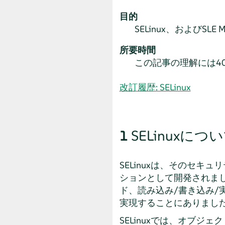
目的
SELinux、および
SLE M
所要時間
この記事の理解には4
改訂履歴: SELinux
1
SELinuxにつ
SELinuxは、そのセキ
ションとして開発されまし
ド、読み込み/書き込み
実現することにありまし
SELinuxでは、オブ