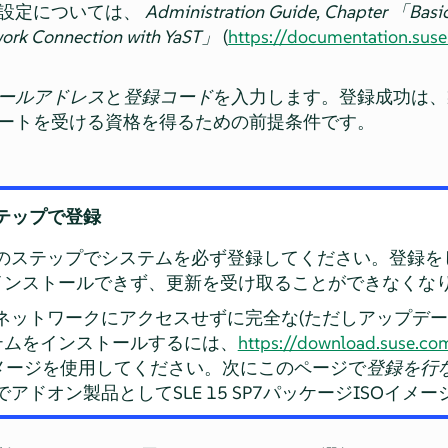
設定については、
Administration Guide, Chapter
「
Basi
work Connection with YaST
」
(
https://documentation.sus
ールアドレス
と
登録コード
を入力します。登録成功は、
ートを受ける資格を得るための前提条件です。
ステップで登録
のステップでシステムを必ず登録してください。登録を
かインストールできず、更新を受け取ることができなくな
ネットワークにアクセスせずに完全な(ただしアップデー
APシステムをインストールするには、
https://download.suse.co
イメージを使用してください。次にこのページで
登録を行
アドオン製品としてSLE 15 SP7パッケージISOイメ