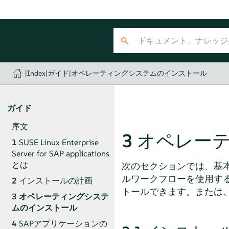
|
Index
|
ガイド
|
オペレーティングシステムのインストール
ガイド
序文
3
オペレー
1
SUSE Linux Enterprise
Server for SAP applications
とは
次のセクションでは、基
ルワークフローを使用す
2
インストールの計画
トールできます。または、A
3
オペレーティングシステ
ムのインストール
4
SAPアプリケーションの