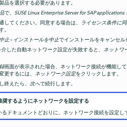
製品を選択する必要があります。
品
で、
SUSE Linux Enterprise Server for SAP applications
通してください。同意する場合は、
ライセンス条件に同
す。
中止
›
インストールを中止
でインストールをキャンセル
Pを介した自動ネットワーク設定が失敗すると、
ネットワ
録
画面が表示された場合、ネットワーク接続が機能して
変更するには、
ネットワーク設定
をクリックします。
し終えたら、
次へ
で続行します。
Pで推奨するようにネットワークを設定する
ているドキュメントどおりに、ネットワーク接続を設定し