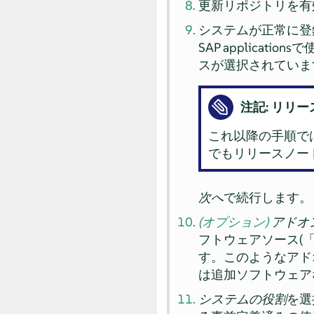
更新リポジトリを有
システムが正常に登録されたら、
SAP applic
スが選択されていま
注記: リリ
これ以降の手順で
でもリリースノー
次へ
で続行します。
(オプション)
アドオ
フトウェアソース(
す。このようなアド
は追加ソフトウェア
システムの役割
を選