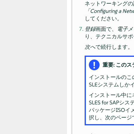
ネットワーキングの
「
Configuring a Net
してください。
登録
画面で、
電子メ
り、テクニカルサポ
次へ
で続行します。
重要: この
インストールのこ
SLEシステムし
インストール中に
SLES for S
パッケージISO
択し、次のページで