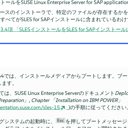
SE Linux Enterprise Server for SAP applic
ータベースのインストーラで、特定のファイルが存在するか
べてがSLES for SAPインストールに含まれているわ
、
3.4項 「SLESインストールをSLES for SAPインスト
ntel 64では、インストールメディアからブートします。
します。
、SUSE Linux Enterprise Serverのドキュメント
Deplo
Preparation
」
, Chapter
「
Installation on IBM POWER
」
entation.suse.com/sles-15
)の手順に従ってください
Esc
グシステムの起動時に、
を押してブートメッセージ