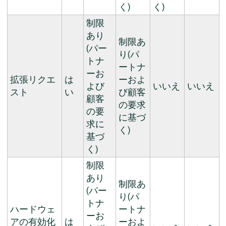
く)
く)
制限
あり
制限あ
(パー
り(パ
トナ
ートナ
ーお
拡張リクエ
は
ーおよ
よび
いいえ
いいえ
スト
い
び顧客
顧客
の要求
の要
に基づ
求に
く)
基づ
く)
制限
あり
制限あ
(パー
り(パ
トナ
ハードウェ
ートナ
ーお
アの有効化
は
ーおよ