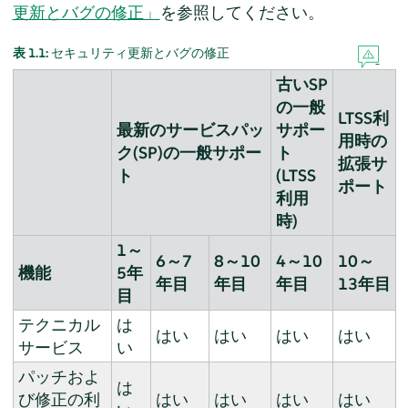
更新とバグの修正」
を参照してください。
表 1.1:
セキュリティ更新とバグの修正
古いSP
の一般
LTSS利
最新のサービスパッ
サポー
用時の
ク(SP)の一般サポー
ト
拡張サ
ト
(LTSS
ポート
利用
時)
1～
6～7
8～10
4～10
10～
機能
5年
年目
年目
年目
13年目
目
テクニカル
は
はい
はい
はい
はい
サービス
い
パッチおよ
は
び修正の利
はい
はい
はい
はい