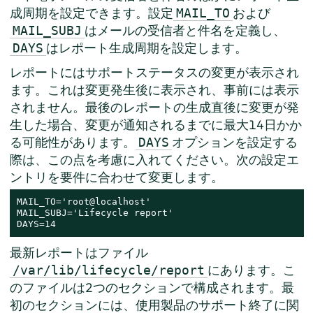
成周期を設定できます。設定
および
MAIL_TO
はメールの受信者と件名を定義し、
MAIL_SUBJ
はレポート生成周期を設定します。
DAYS
レポートにはサポートステータスの変更が表示され
ます。これは変更発生後に表示され、事前には表示
されません。最後のレポートの生成直後に変更が発
生した場合、変更が通知されるまでに最大14日かか
る可能性があります。
オプションを設定する
DAYS
際は、この点を考慮に入れてください。次の設定エ
ントリを要件に合わせて変更します。
MAIL_TO='root@localhost'

MAIL_SUBJ='Lifecycle report'

DAYS=14
最新レポートはファイル
にあります。こ
/var/lib/lifecycle/report
のファイルは2つのセクションで構成されます。最
初のセクションには、使用製品のサポート終了に関