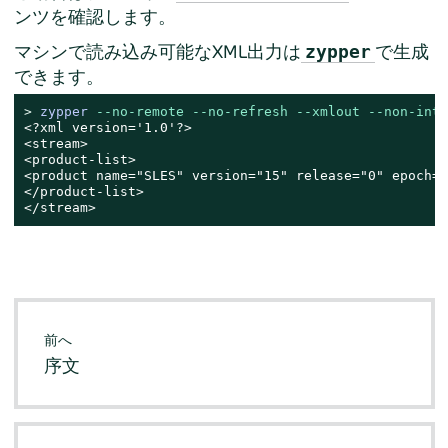
ンツを確認します。
マシンで読み込み可能なXML出力は
で生成
zypper
できます。
> 
zypper 
--no-remote
--no-refresh
--xmlout
--non-inte
<?xml version='1.0'?>

<stream>

<product-list>

<product name="SLES" version="15" release="0" epoch="
</product-list>

</stream>
前へ
序文