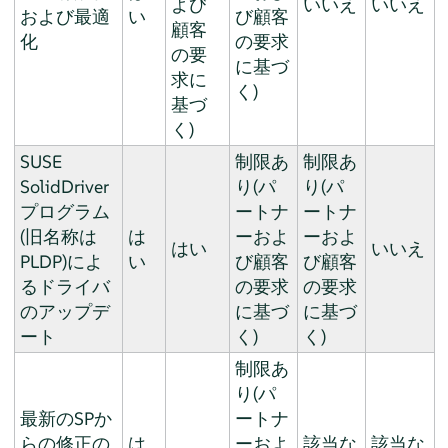
よび
いいえ
いいえ
および最適
い
び顧客
顧客
化
の要求
の要
に基づ
求に
く)
基づ
く)
SUSE
制限あ
制限あ
SolidDriver
り(パ
り(パ
プログラム
ートナ
ートナ
(旧名称は
は
ーおよ
ーおよ
はい
いいえ
PLDP)によ
い
び顧客
び顧客
るドライバ
の要求
の要求
のアップデ
に基づ
に基づ
ート
く)
く)
制限あ
り(パ
最新のSPか
ートナ
らの修正の
は
ーおよ
該当な
該当な