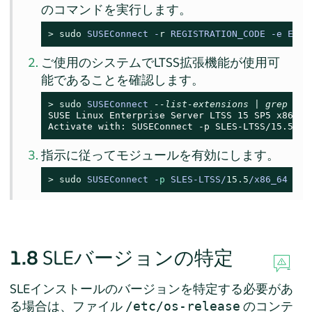
のコマンドを実行します。
> 
sudo
SUSEConnect -
r
 REGISTRATION_CODE -e EMAI
ご使用のシステムでLTSS拡張機能が使用可
能であることを確認します。
> 
sudo
SUSEConnect 
--list-extensions | grep LTS
SUSE Linux Enterprise Server LTSS 
15 SP5
 x86_64

Activate with: SUSEConnect -p SLES-LTSS/15.5/x8
指示に従ってモジュールを有効にします。
> 
sudo
SUSEConnect -
p
 SLES-LTSS/
15.5
/x86_64 -
r
 
1.8
SLE
バージョンの特定
SLE
インストールのバージョンを特定する必要があ
る場合は、ファイル
のコンテ
/etc/os-release