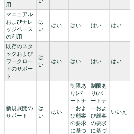
い
用
マニュアル
およびナレ
は
はい
はい
はい
はい
ッジベース
い
の利用
既存のスタ
ックおよび
は
ワークロー
はい
はい
はい
はい
い
ドのサポー
ト
制限あ
制限あ
り(パ
り(パ
ートナ
ートナ
新規展開の
は
ーおよ
ーおよ
はい
いいえ
サポート
い
び顧客
び顧客
の要求
の要求
に基づ
に基づ