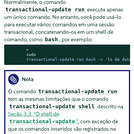
Normalmente, o comando
executa apenas
transactional-update
run
um único comando. No entanto, você pode usá-lo
para executar vários comandos em uma sessão
transacional, concatenando-os em um shell de
comando, como
, por exemplo:
bash
> 
sudo
transactional-update run bash -c 
'ls
 && date;
Nota
O comando
transactional-update run
tem as mesmas limitações que o comando
descrito na
transactional-update shell
Seção 3.3, “O shell de
”
, com exceção de
transactional-update
que os comandos inseridos são registrados no