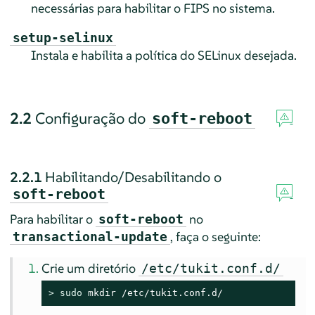
necessárias para habilitar o FIPS no sistema.
setup-selinux
Instala e habilita a política do SELinux desejada.
2.2
Configuração do
soft-reboot
2.2.1
Habilitando/Desabilitando o
soft-reboot
Para habilitar o
no
soft-reboot
, faça o seguinte:
transactional-update
Crie um diretório
/etc/tukit.conf.d/
> 
sudo
 mkdir /etc/tukit.conf.d/