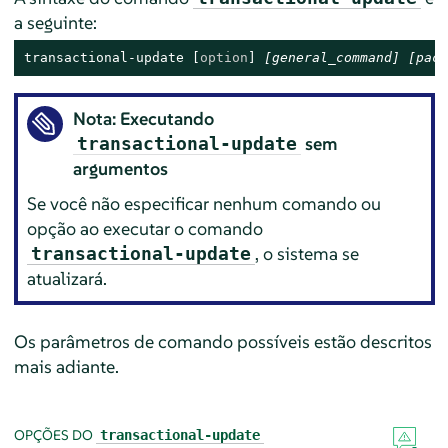
a seguinte:
transactional-update 
[
option
]
[general_command]
[pack
Nota: Executando
sem
transactional-update
argumentos
Se você não especificar nenhum comando ou
opção ao executar o comando
, o sistema se
transactional-update
atualizará.
Os parâmetros de comando possíveis estão descritos
mais adiante.
OPÇÕES DO
transactional-update