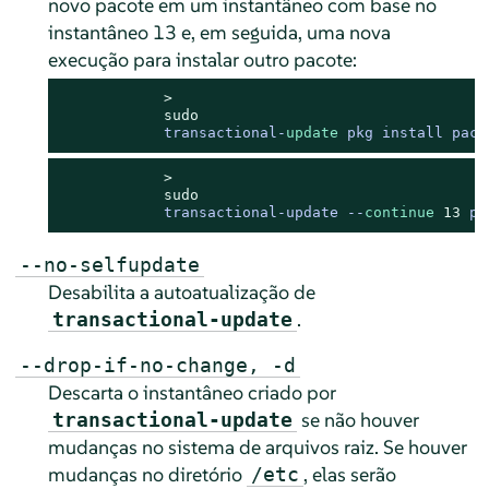
novo pacote em um instantâneo com base no
instantâneo 13 e, em seguida, uma nova
execução para instalar outro pacote:
> 
sudo
transactional
-
update
 pkg install pack
> 
sudo
transactional-update --
continue
13
 pk
--no-selfupdate
Desabilita a autoatualização de
.
transactional-update
--drop-if-no-change, -d
Descarta o instantâneo criado por
se não houver
transactional-update
mudanças no sistema de arquivos raiz. Se houver
mudanças no diretório
, elas serão
/etc