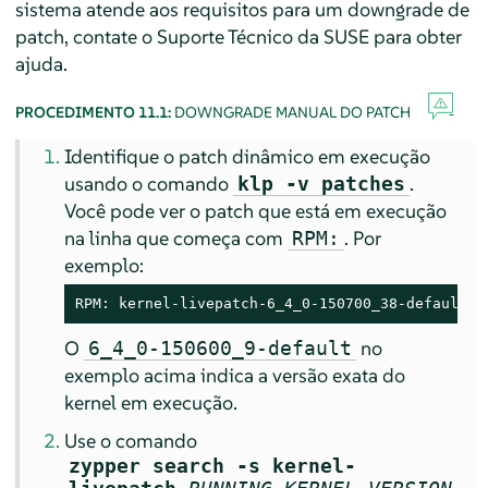
sistema atende aos requisitos para um downgrade de
patch, contate o Suporte Técnico da SUSE para obter
ajuda.
PROCEDIMENTO 11.1:
DOWNGRADE MANUAL DO PATCH
Identifique o patch dinâmico em execução
usando o comando
.
klp -v patches
Você pode ver o patch que está em execução
na linha que começa com
. Por
RPM:
exemplo:
RPM: kernel-livepatch-6_4_0-150700_38-default-1
O
no
6_4_0-150600_9-default
exemplo acima indica a versão exata do
kernel em execução.
Use o comando
zypper search -s kernel-