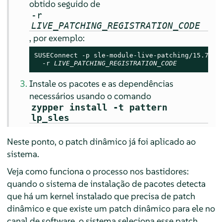
obtido seguido de
-r
LIVE_PATCHING_REGISTRATION_CODE
, por exemplo:
SUSEConnect -p sle-module-live-patching/15.7/x86
  -r 
LIVE_PATCHING_REGISTRATION_CODE
Instale os pacotes e as dependências
necessários usando o comando
zypper install -t pattern
lp_sles
Neste ponto, o patch dinâmico já foi aplicado ao
sistema.
Veja como funciona o processo nos bastidores:
quando o sistema de instalação de pacotes detecta
que há um kernel instalado que precisa de patch
dinâmico e que existe um patch dinâmico para ele no
canal de software, o sistema seleciona esse patch