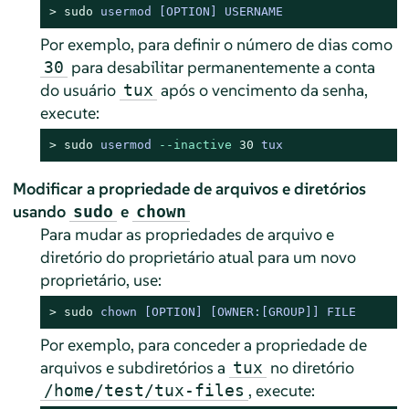
> 
sudo
usermod 
[OPTION]
 USERNAME
Por exemplo, para definir o número de dias como
para desabilitar permanentemente a conta
30
do usuário
após o vencimento da senha,
tux
execute:
> 
sudo
usermod 
--inactive
30
 tux
Modificar a propriedade de arquivos e diretórios
usando
e
sudo
chown
Para mudar as propriedades de arquivo e
diretório do proprietário atual para um novo
proprietário, use:
> 
sudo
chown 
[OPTION]
[OWNER:[GROUP]
] FILE
Por exemplo, para conceder a propriedade de
arquivos e subdiretórios a
no diretório
tux
, execute:
/home/test/tux-files