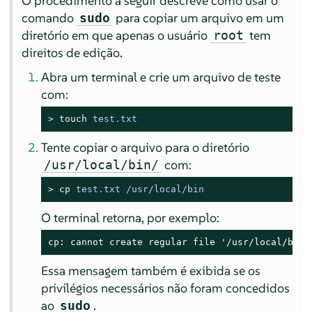
O procedimento a seguir descreve como usar o
comando
para copiar um arquivo em um
sudo
diretório em que apenas o usuário
tem
root
direitos de edição.
Abra um terminal e crie um arquivo de teste
com:
> 
touch
 test.txt
Tente copiar o arquivo para o diretório
com:
/usr/local/bin/
> 
cp
 test.txt /usr/local/bin
O terminal retorna, por exemplo:
cp: cannot create regular file '/usr/local/bin/
Essa mensagem também é exibida se os
privilégios necessários não foram concedidos
ao
.
sudo