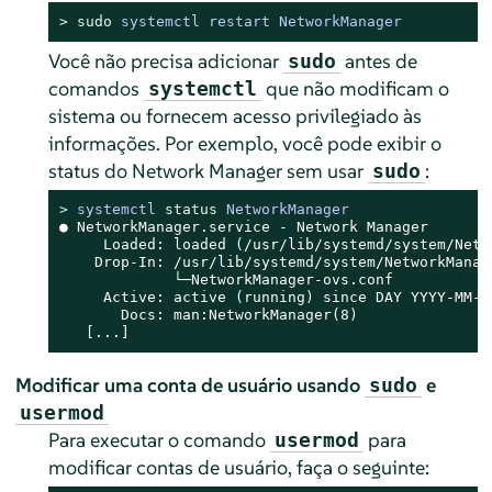
> 
sudo
systemctl restart NetworkManager
Você não precisa adicionar
antes de
sudo
comandos
que não modificam o
systemctl
sistema ou fornecem acesso privilegiado às
informações. Por exemplo, você pode exibir o
status do Network Manager sem usar
:
sudo
> 
systemctl 
status
 NetworkManager
● NetworkManager.service - Network Manager

     Loaded: loaded (/usr/lib/systemd/system/Netw
    Drop-In: /usr/lib/systemd/system/NetworkManage
             └─NetworkManager-ovs.conf

     Active: active (running) since DAY YYYY-MM-D
       Docs: man:NetworkManager(8)

   [...]
Modificar uma conta de usuário usando
e
sudo
usermod
Para executar o comando
para
usermod
modificar contas de usuário, faça o seguinte: