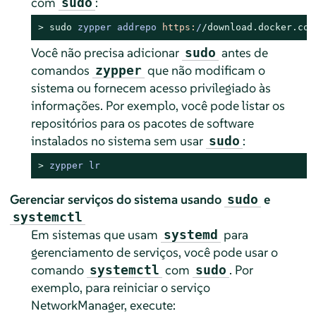
com
:
sudo
> 
sudo
zypper addrepo 
https:
/
/download.docker.com
Você não precisa adicionar
antes de
sudo
comandos
que não modificam o
zypper
sistema ou fornecem acesso privilegiado às
informações. Por exemplo, você pode listar os
repositórios para os pacotes de software
instalados no sistema sem usar
:
sudo
> 
zypper lr
Gerenciar serviços do sistema usando
e
sudo
systemctl
Em sistemas que usam
para
systemd
gerenciamento de serviços, você pode usar o
comando
com
. Por
systemctl
sudo
exemplo, para reiniciar o serviço
NetworkManager, execute: