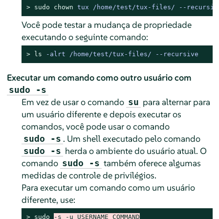
> 
sudo
chown
 tux /home/test/tux-files/ --recursiv
Você pode testar a mudança de propriedade
executando o seguinte comando:
> 
ls
 -alrt /home/test/tux-files/ --recursive
Executar um comando como outro usuário com
sudo -s
Em vez de usar o comando
para alternar para
su
um usuário diferente e depois executar os
comandos, você pode usar o comando
. Um shell executado pelo comando
sudo -s
herda o ambiente do usuário atual. O
sudo -s
comando
também oferece algumas
sudo -s
medidas de controle de privilégios.
Para executar um comando como um usuário
diferente, use:
> 
sudo
-s -u USERNAME COMMAND