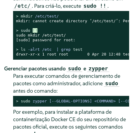
. Para criá-lo, execute
.
/etc/
sudo !!
> 
mkdir
 /etc/test/
mkdir: cannot create directory ‘/etc/test/’: Permi
> 
sudo
!!
sudo mkdir /etc/test/

[sudo] password for root:

> 
ls
 -alrt /etc  | grep 
test
drwxr-xr-x 1 root root        0 Apr 20 12:48 test
Gerenciar pacotes usando
e
sudo
zypper
Para executar comandos de gerenciamento de
pacotes como administrador, adicione
sudo
antes do comando:
> 
sudo
zypper 
[--GLOBAL-OPTIONS]
 <COMMAND> 
[--COM
Por exemplo, para instalar a plataforma de
containerização Docker CE do seu repositório de
pacotes oficial, execute os seguintes comandos