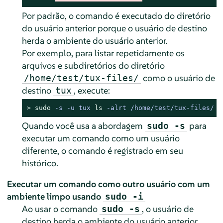
Por padrão, o comando é executado do diretório
do usuário anterior porque o usuário de destino
herda o ambiente do usuário anterior.
Por exemplo, para listar repetidamente os
arquivos e subdiretórios do diretório
como o usuário de
/home/test/tux-files/
destino
, execute:
tux
> 
sudo
-s -u tux 
ls
 -alrt /home/test/tux-files/ -
Quando você usa a abordagem
para
sudo -s
executar um comando como um usuário
diferente, o comando é registrado em seu
histórico.
Executar um comando como outro usuário com um
ambiente limpo usando
sudo -i
Ao usar o comando
, o usuário de
sudo -s
destino herda o ambiente do usuário anterior.