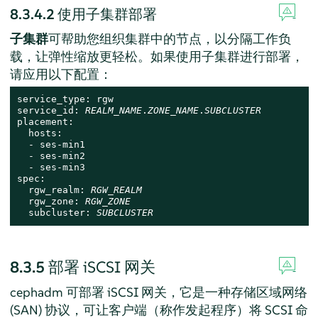
8.3.4.2
使用子集群部署
子集群
可帮助您组织集群中的节点，以分隔工作负
载，让弹性缩放更轻松。如果使用子集群进行部署，
请应用以下配置：
service_type: rgw

service_id: 
REALM_NAME
.
ZONE_NAME
.
SUBCLUSTER
placement:

  hosts:

  - ses-min1

  - ses-min2

  - ses-min3

spec:

  rgw_realm: 
RGW_REALM
  rgw_zone: 
RGW_ZONE
  subcluster: 
SUBCLUSTER
8.3.5
部署 iSCSI 网关
cephadm 可部署 iSCSI 网关，它是一种存储区域网络
(SAN) 协议，可让客户端（称作发起程序）将 SCSI 命