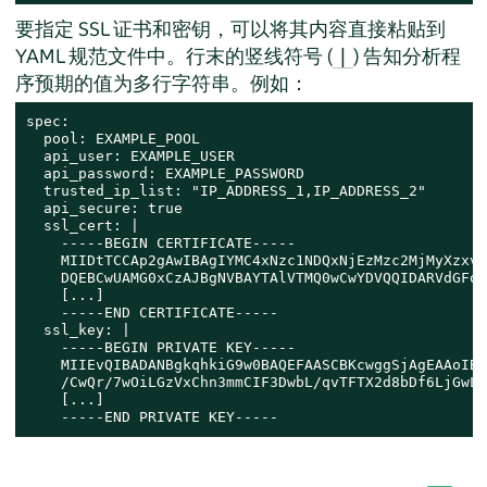
要指定 SSL 证书和密钥，可以将其内容直接粘贴到
YAML 规范文件中。行末的竖线符号 (
) 告知分析程
|
序预期的值为多行字符串。例如：
spec:

  pool: EXAMPLE_POOL

  api_user: EXAMPLE_USER

  api_password: EXAMPLE_PASSWORD

  trusted_ip_list: "IP_ADDRESS_1,IP_ADDRESS_2"

  api_secure: true

  ssl_cert: |

    -----BEGIN CERTIFICATE-----

    MIIDtTCCAp2gAwIBAgIYMC4xNzc1NDQxNjEzMzc2MjMyXzxvQ
    DQEBCwUAMG0xCzAJBgNVBAYTAlVTMQ0wCwYDVQQIDARVdGFoM
    [...]

    -----END CERTIFICATE-----

  ssl_key: |

    -----BEGIN PRIVATE KEY-----

    MIIEvQIBADANBgkqhkiG9w0BAQEFAASCBKcwggSjAgEAAoIBA
    /CwQr/7wOiLGzVxChn3mmCIF3DwbL/qvTFTX2d8bDf6LjGwLY
    [...]

    -----END PRIVATE KEY-----