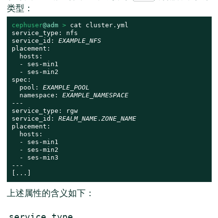
类型：
cephuser
@adm
 > 
cat cluster.yml

service_type: nfs

service_id: 
EXAMPLE_NFS
placement:

  hosts:

  - ses-min1

  - ses-min2

spec:

  pool: 
EXAMPLE_POOL
  namespace: 
EXAMPLE_NAMESPACE
---

service_type: rgw

service_id: 
REALM_NAME
.
ZONE_NAME
placement:

  hosts:

  - ses-min1

  - ses-min2

  - ses-min3

---

[...]
上述属性的含义如下：
service_type