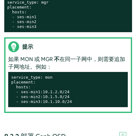
service_type: mgr

placement:

  hosts:

  - ses-min1

  - ses-min2

  - ses-min3
提示
如果 MON 或 MGR
不
在同一子网中，则需要追加
子网地址。例如：
service_type: mon

placement:

  hosts:

  - ses-min1:10.1.2.0/24

  - ses-min2:10.1.5.0/24

  - ses-min3:10.1.10.0/24