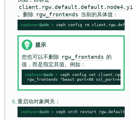
client.rgw.default.default.node4.y
。删除
当前的具体值：
rgw_frontends
cephuser
@adm
 > 
ceph config rm client.rgw.defaul
提示
您也可以不删除
的
rgw_frontends
值，而是指定其值。例如：
cephuser
@adm
 > 
ceph config set client.rgw.defa
 rgw_frontends "beast port=80 ssl_port=443"
重启动对象网关：
cephuser
@adm
 > 
ceph orch restart rgw.default.de