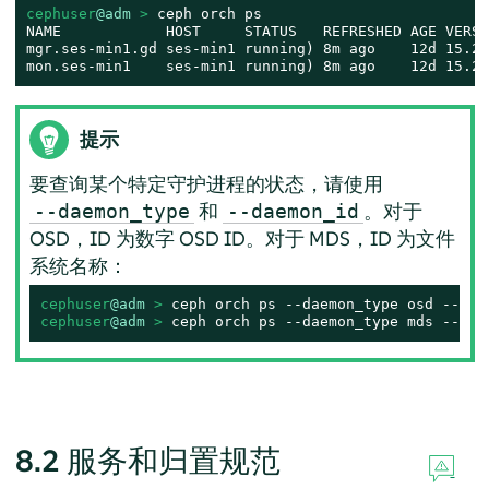
cephuser
@adm
 > 
ceph orch ps

NAME            HOST     STATUS   REFRESHED AGE VERSI
mgr.ses-min1.gd ses-min1 running) 8m ago    12d 15.2.
mon.ses-min1    ses-min1 running) 8m ago    12d 15.2.
提示
要查询某个特定守护进程的状态，请使用
和
。对于
--daemon_type
--daemon_id
OSD，ID 为数字 OSD ID。对于 MDS，ID 为文件
系统名称：
cephuser
@adm
 > 
cephuser
@adm
 > 
ceph orch ps --daemon_type mds --dae
8.2
服务和归置规范