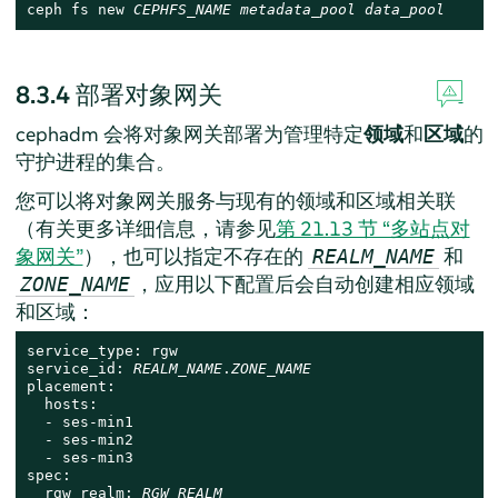
ceph fs new 
CEPHFS_NAME
metadata_pool
data_pool
8.3.4
部署对象网关
cephadm 会将对象网关部署为管理特定
领域
和
区域
的
守护进程的集合。
您可以将对象网关服务与现有的领域和区域相关联
（有关更多详细信息，请参见
第 21.13 节 “多站点对
象网关”
），也可以指定不存在的
和
REALM_NAME
，应用以下配置后会自动创建相应领域
ZONE_NAME
和区域：
service_type: rgw

service_id: 
REALM_NAME
.
ZONE_NAME
placement:

  hosts:

  - ses-min1

  - ses-min2

  - ses-min3

spec:

  rgw_realm: 
RGW_REALM