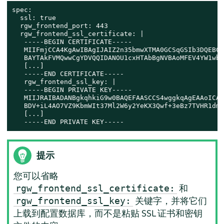
spec:

  ssl: true

  rgw_frontend_port: 443

  rgw_frontend_ssl_certificate: |

   -----BEGIN CERTIFICATE-----

   MIIFmjCCA4KgAwIBAgIJAIZ2n35bmwXTMA0GCSqGSIb3DQEBCw
   BAYTAkFVMQwwCgYDVQQIDANOU1cxHTAbBgNVBAoMFEV4YW1wbG
   [...]

   -----END CERTIFICATE-----

   rgw_frontend_ssl_key: |

   -----BEGIN PRIVATE KEY-----

   MIIJRAIBADANBgkqhkiG9w0BAQEFAASCCS4wggkqAgEAAoICAQ
   BDV+iL4AO7VZ9KbmWIt37Ml2W6y2YeKX3Qwf+3eBz7TVHR1dm6
   [...]

   -----END PRIVATE KEY-----
提示
您可以省略
和
rgw_frontend_ssl_certificate:
关键字，并将它们
rgw_frontend_ssl_key:
上载到配置数据库，而不是粘贴 SSL 证书和密钥