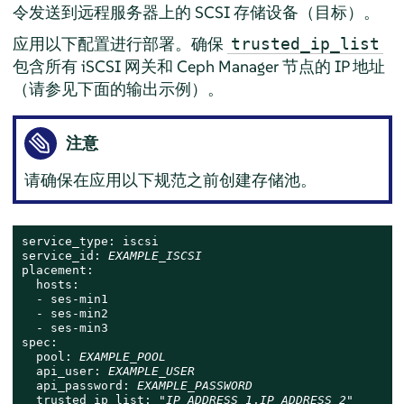
令发送到远程服务器上的 SCSI 存储设备（目标）。
应用以下配置进行部署。确保
trusted_ip_list
包含所有 iSCSI 网关和 Ceph Manager 节点的 IP 地址
（请参见下面的输出示例）。
注意
请确保在应用以下规范之前创建存储池。
service_type: iscsi

service_id: 
EXAMPLE_ISCSI
placement:

  hosts:

  - ses-min1

  - ses-min2

  - ses-min3

spec:

  pool: 
EXAMPLE_POOL
  api_user: 
EXAMPLE_USER
  api_password: 
EXAMPLE_PASSWORD
  trusted_ip_list: "
IP_ADDRESS_1
,
IP_ADDRESS_2
"