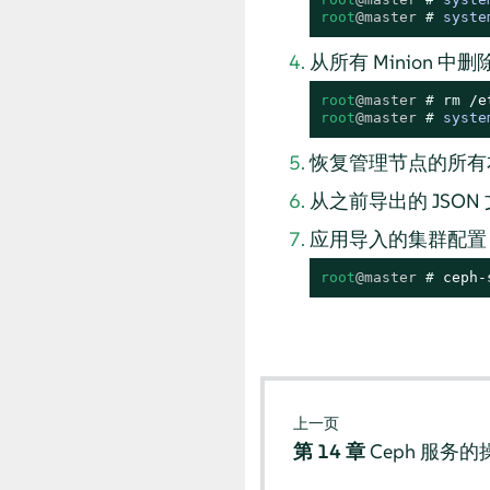
root
@master
# 
syste
从所有 Minion 中删除
root
@master
# 
rm
root
@master
# 
syste
恢复管理节点的所有
从之前导出的 JSO
应用导入的集群配置
root
@master
# 
ceph-
上一页
第 14 章
Ceph 服务的