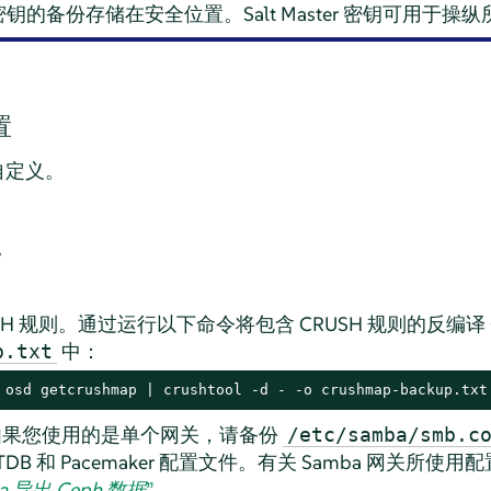
r 私用密钥的备份存储在安全位置。Salt Master 密钥可用于
置
和自定义。
。
RUSH 规则。通过运行以下命令将包含 CRUSH 规则的反编译 
中：
p.txt
 osd getcrushmap | crushtool -d - -o crushmap-backup.txt
。如果您使用的是单个网关，请备份
/etc/samba/smb.c
DB 和 Pacemaker 配置文件。有关 Samba 网关所
a 导出 Ceph 数据
”
。