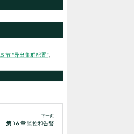
2.15 节 “导出集群配置”
。
下一页
第 16 章
监控和告警