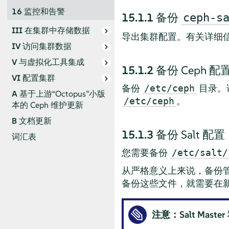
16
监控和告警
15.1.1
备份
ceph-s
III
在集群中存储数据
导出集群配置。有关详细
IV
访问集群数据
V
与虚拟化工具集成
15.1.2
备份 Ceph 配
VI
配置集群
备份
目录。
/etc/ceph
A
基于上游“Octopus”小版
。
/etc/ceph
本的 Ceph 维护更新
B
文档更新
15.1.3
备份 Salt 配置
词汇表
您需要备份
/etc/salt/
从严格意义上来说，备份管理
备份这些文件，就需要在新管理
注意：Salt Mas