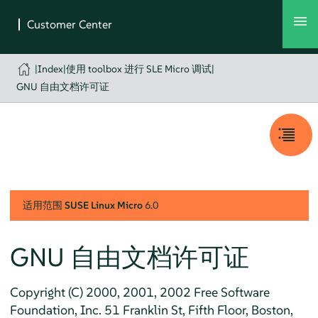
|
Index
|
使用 toolbox 进行 SLE Micro 调试
|
GNU 自由文档许可证
适用范围
SUSE Linux Micro
6.0
GNU 自由文档许可证
Copyright (C) 2000, 2001, 2002 Free Software
Foundation, Inc. 51 Franklin St, Fifth Floor, Boston,