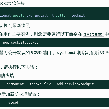
kpit 软件集：
tional
-
update
 pkg install 
-
t 
pattern
 cockpit
切换到最新快照。
 实例旨在用作主要实例，则您需要运行以下命令在
中
systemd
--now cockpit.socket
器将公开默认的
9090
端口，
将启动侦听 909
systemd
，请执行以下步骤：
 的防火墙
d --permanent --zone=public --add-service=cockpit
重新加载防火墙配置：
d --reload