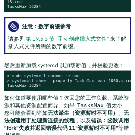
[Slice]

TasksMax=16284
注意：数字前缀参考
请参见
第 19.5.3 节 “手动创建插入式文件”
来了解
插入式文件所需的数字前缀。
然后重新加载 systemd 以加载新值，并校验更改：
> 
sudo
systemctl daemon-reload
> 
systemctl show --
property
 TasksMax user-
1000.
slice
TasksMax=16284
如何知道要使用哪些值？这因您的工作负载、系统资
源和其他资源配置而异。如果
值太小，
TasksMax
您可能会看到诸如
无法派生（资源暂时不可用）
、
无
法创建用于处理新连接的线程
，以及
错误：函数调用
“fork”失败并返回错误代码 11“资源暂时不可用”
等错