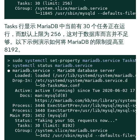
    Tasks: 30 (limit: 256)

   CGroup: /system.slice/mariadb.service

           └─11845 /usr/sbin/mysqld --defaults-file=/
Tasks 行显示 MariaDB 中当前有 30 个任务正在运
行，而默认上限为 256，这对于数据库而言并不足
够。以下示例演示如何将 MariaDB 的限制提高至
8192。
> 
sudo
systemctl 
set
-
property
 mariadb.service TasksMa
> 
systemctl 
status
 mariadb.service
● mariadb.service - MariaDB database server

   Loaded: loaded (/usr/lib/systemd/system/mariadb.se
  Drop-In: /etc/systemd/system/mariadb.service.d

           └─50-TasksMax.conf

   Active: active (running) since Tue 2020-06-02 17:5
     Docs: man:mysqld(8)

           https://mariadb.com/kb/en/library/systemd/

  Process: 3446 ExecStartPre=/usr/lib/mysql/mysql-sys
  Process: 3440 ExecStartPre=/usr/lib/mysql/mysql-sys
 Main PID: 3452 (mysqld)

   Status: "Taking your SQL requests now..."

    Tasks: 30 (limit: 8192)

   CGroup: /system.slice/mariadb.service

           └─3452 /usr/sbin/mysqld --defaults-file=/e