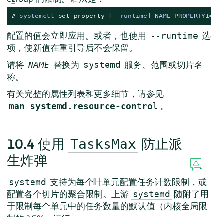
# 
systemctl 
set
-
property
 [--runtime] NAME PROPERTY1=V
配置的值会立即应用。或者，也使用
选
--runtime
项，使新值在重引导后不会保留。
请将
替换为
服务、范围或切片名
NAME
systemd
称。
有关完整的属性列表和更多细节，请参见
。
man systemd.resource-control
10.4
使用
防止派
TasksMax
生炸弹
支持为每个叶单元配置任务计数限制，或
systemd
配置各个切片的聚合限制。上游
随附了用
systemd
于限制每个单元中的任务数量的默认值（内核全局限