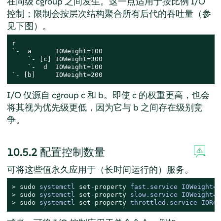
在同级 cgroup 之间发生。这一点适用于按比例 I/O
控制；限制会按层次结构聚合所有后代的吞吐量（参
见下图）。
r

`-  a      IOWeight=100

    `- [c] IOWeight=300

    `-  d  IOWeight=100

`- [b]     IOWeight=200
I/O 仅源自 cgroup c 和 b。即使 c 的权重更高，也会
将其视为优先级更低，因为它与 b 之间存在级别竞
争。
10.5.2
配置控制数量
可将这些值永久应用于（长时间运行的）服务。
> 
sudo
systemctl 
set
-
property
 fast.service IOWeight=
4
> 
sudo
systemctl 
set
-
property
 slow.service IOWeight=
5
> 
sudo
systemctl 
set
-
property
 throttled.service IORea