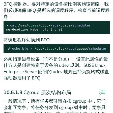
BFQ 控制器。要对特定的设备按比例实施该策略，我
们必须确保 BFQ 是所选的调度程序。检查当前调度程
序：
> 
cat 
/sys/
class
/block/
sda
/queue/
scheduler
mq-deadline kyber bfq [none]
将调度程序切换到 BFQ：
# 
echo bfq 
>
/sys/
class
/block/
sda
/queue/
scheduler
必须指定磁盘设备（而不是分区）。设置此属性的最
佳方式是创建特定于设备的 udev 规则。
SUSE Linux
Enterprise Server
随附的 udev 规则已经为旋转式磁盘
驱动器启用了 BFQ。
10.5.1.3
Cgroup 层次结构布局
一般情况下，所有任务都驻留在根 cgroup 中，它们
会相互竞争。将任务分发到 cgroup 树中时，竞争只