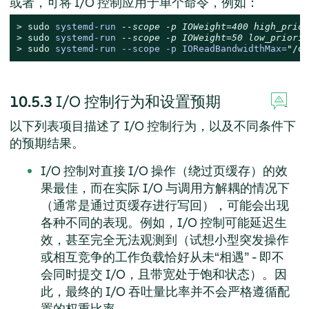
或者，可将 I/O 控制应用于单个命令，例如：
> 
sudo
systemd-run 
--scope -p IOWeight=400 high_prior
> 
sudo
systemd-run 
--scope -p IOWeight=50 low_priorit
> 
sudo
systemd-run --scope -p IOReadBandwidthMax=
"/de
10.5.3
I/O 控制行为和设置预期
以下列表项目描述了 I/O 控制行为，以及不同条件下
的预期结果。
I/O 控制对直接 I/O 操作（绕过页缓存）的效
果最佳，而在实际 I/O 与调用方解耦的情况下
（通常是通过页缓存进行写回），可能会出现
各种不同的表现。例如，I/O 控制可能延迟生
效，甚至完全无法观测到（试想小型突发操作
或相互竞争的工作负载恰好从未
“
相遇
”
- 即不
会同时提交 I/O，且带宽处于饱和状态）。因
此，最终的 I/O 吞吐量比率并不会严格遵循配
置的权重比率。