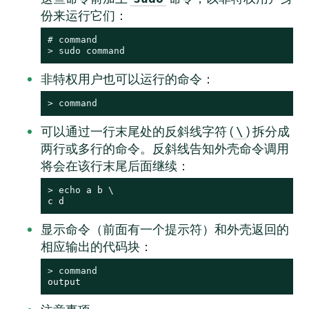
份来运行它们：
# 
command
> 
sudo
command
非特权用户也可以运行的命令：
> 
command
可以通过一行末尾处的反斜线字符 (
) 拆分成
\
两行或多行的命令。反斜线告知外壳命令调用
将会在该行末尾后面继续：
> 
echo
 a b \

c d
显示命令（前面有一个提示符）和外壳返回的
相应输出的代码块：
> 
command
output