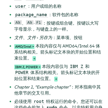
：用户或组的名称
user
：软件包的名称
package_name
Alt
Alt
F1
、
–
：按键或组合键。按键以大写
字母显示，与键盘上的一样。
文件
、
文件
›
另存为
：菜单项、按钮
本段内容仅与 AMD64/Intel 64 体
AMD/Intel
系结构相关。箭头标记文本块的开始位置和结
束位置。
本段内容仅与
和
IBM Z
IBM Z, POWER
体系结构相关。箭头标记文本块的开
POWER
始位置和结束位置。
Chapter 1,
“
Example chapter
”
：对本指南中其
他章节的交叉引用。
必须使用
特权运行的命令。您还可以在
root
这些命令前加上
命令，以非特权用户身
sudo