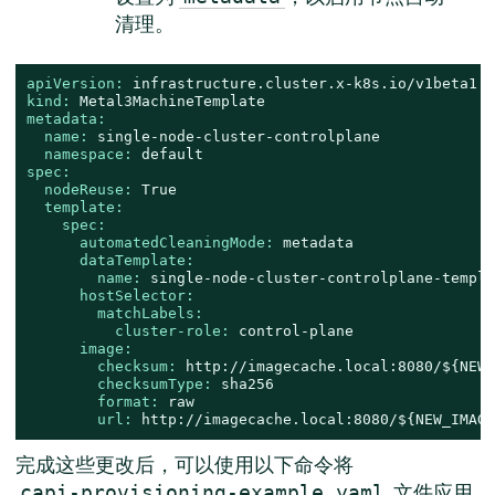
清理。
apiVersion:
infrastructure.cluster.x-k8s.io/v1beta1
kind:
Metal3MachineTemplate
metadata:
name:
single-node-cluster-controlplane
namespace:
default
spec:
nodeReuse:
True
template:
spec:
automatedCleaningMode:
metadata
dataTemplate:
name:
single-node-cluster-controlplane-templa
hostSelector:
matchLabels:
cluster-role:
control-plane
image:
checksum:
http://imagecache.local:8080/${NEW_
checksumType:
sha256
format:
raw
url:
http://imagecache.local:8080/${NEW_IMAGE
完成这些更改后，可以使用以下命令将
文件应用
capi-provisioning-example.yaml