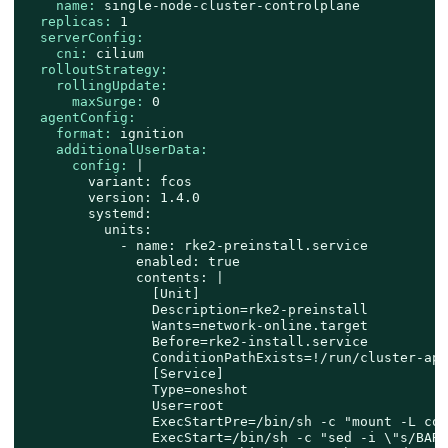
name:
single-node-cluster-controlplane
replicas:
1
serverConfig:
cni:
cilium
rolloutStrategy:
rollingUpdate:
maxSurge:
0
agentConfig:
format:
ignition
additionalUserData:
config:
|

        variant: fcos

        version: 1.4.0

        systemd:

          units:

            - name: rke2-preinstall.service

              enabled: true

              contents: |

                [Unit]

                Description=rke2-preinstall

                Wants=network-online.target

                Before=rke2-install.service

                ConditionPathExists=!/run/cluster-api
                [Service]

                Type=oneshot

                User=root

                ExecStartPre=/bin/sh -c "mount -L con
                ExecStart=/bin/sh -c "sed -i \"s/BARE