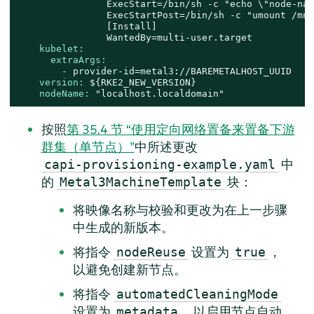
                ExecStart=/bin/sh -c "echo \"node-nam
                ExecStartPost=/bin/sh -c "umount /mnt"
                [Install]

kubelet:
extraArgs:
-
provider-id=metal3://BAREMETALHOST_UUID
version:
${RKE2_NEW_VERSION}
nodeName:
"localhost.localdomain"
按照
第 35.4 节 “使用定向网络置备来置备下游
群集（单节点）”
中所述更改
中
capi-provisioning-example.yaml
的
块：
Metal3MachineTemplate
将映像名称与校验和更改为在上一步骤
中生成的新版本。
将指令
设置为
，
nodeReuse
true
以避免创建新节点。
将指令
automatedCleaningMode
设置为
，以启用节点自动
metadata