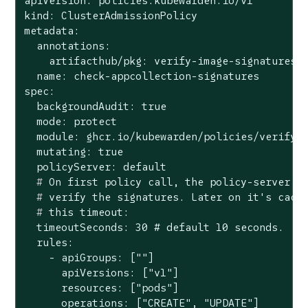
apiVersion: policies.kubewarden.io/v1

kind: ClusterAdmissionPolicy

metadata:

  annotations:

    artifacthub/pkg: verify-image-signatures/v
  name: check-appcollection-signatures

spec:

  backgroundAudit: true

  mode: protect

  module: ghcr.io/kubewarden/policies/verify-i
  mutating: true

  #
 On first policy call, the policy-server d
  #
 verify the signatures. Later on it
's cach
  #
 this timeout:
  timeoutSeconds: 30 # default 10 seconds.

  rules:

    - apiGroups: [""]

      apiVersions: ["v1"]

      resources: ["pods"]

      operations: ["CREATE", "UPDATE"]
