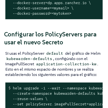
  --docker-server=dp.apps.rancher.io \

  --docker-username=<mymail> \

  --docker-password=<mytoken>
Configurar los PolicyServers para
usar el nuevo Secreto
Si usas el PolicyServer
del gráfico de Helm
default
, configúralo con el
kubewarden-defaults
imagePullSecret
.
application-collection-kw
Esto en el mismo espacio de nombres y se realiza
estableciendo los siguientes valores para el gráfico:
$
 helm upgrade -i --
wait
 --namespace kubeward
  --create-namespace kubewarden-defaults kubew
  --reuse-values \

  --set policyServer.imagePullSecret=applicat