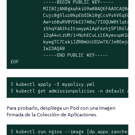
            -----BEGIN PUBLIC KEY-----

            MIIBIjANBgkqhkiG9w0BAQEFAAOCAQ8AMI
            CujcBg5lur0kpEbfDk10gCcs9shVEqEO3Z
            Aw+r6BuRV8YOkE37A8s/7IOQUW0tlqtnt1
            rShqYdA3hrItswyp41ApF6zhjSPlR6lAmq
            i2qA4vLrUM/i+NohECuLr1EAymvupH26HL
            kywgTC7CxkiJZR0mUcUD2wTX/Je8Ewj6oP
            IwIDAQAB

            -----END PUBLIC KEY-----

EOF
$
 kubectl apply -f mypolicy.yml
$
 kubectl get admissionpolicies -n default 
# 
Para probarlo, despliega un Pod con una imagen
firmada de la Colección de Aplicaciones.
$
 kubectl run nginx --image [dp.apps.rancher.