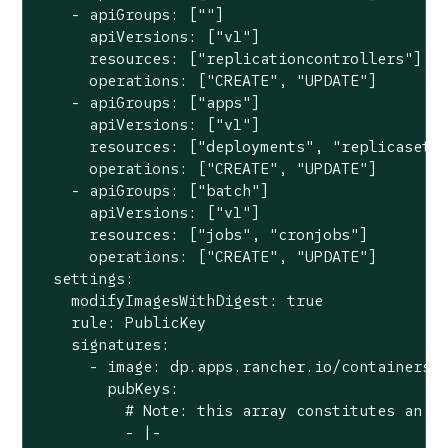
    - apiGroups: [""]

      apiVersions: ["v1"]

      resources: ["replicationcontrollers"]

      operations: ["CREATE", "UPDATE"]

    - apiGroups: ["apps"]

      apiVersions: ["v1"]

      resources: ["deployments", "replicasets"
      operations: ["CREATE", "UPDATE"]

    - apiGroups: ["batch"]

      apiVersions: ["v1"]

      resources: ["jobs", "cronjobs"]

      operations: ["CREATE", "UPDATE"]

  settings:

    modifyImagesWithDigest: true

    rule: PublicKey

    signatures:

      - image: dp.apps.rancher.io/containers/*
        pubKeys:

          # Note: this array constitutes an AN
          - |-
