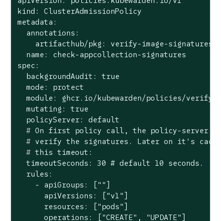
apiVersion: policies.kubewarden.io/v1

kind: ClusterAdmissionPolicy

metadata:

  annotations:

    artifacthub/pkg: verify-image-signatures/v
  name: check-appcollection-signatures

spec:

  backgroundAudit: true

  mode: protect

  module: ghcr.io/kubewarden/policies/verify-i
  mutating: true

  #
 On first policy call, the policy-server d
  #
 verify the signatures. Later on it
's cach
  #
 this timeout:
  timeoutSeconds: 30 # default 10 seconds.

  rules:

    - apiGroups: [""]

      apiVersions: ["v1"]

      resources: ["pods"]

      operations: ["CREATE", "UPDATE"]
