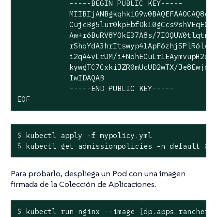
            -----BEGIN PUBLIC KEY-----

            MIIBIjANBgkqhkiG9w0BAQEFAAOCAQ8AMI
            CujcBg5lur0kpEbfDk10gCcs9shVEqEO3Z
            Aw+r6BuRV8YOkE37A8s/7IOQUW0tlqtnt1
            rShqYdA3hrItswyp41ApF6zhjSPlR6lAmq
            i2qA4vLrUM/i+NohECuLr1EAymvupH26HL
            kywgTC7CxkiJZR0mUcUD2wTX/Je8Ewj6oP
            IwIDAQAB

            -----END PUBLIC KEY-----

EOF
$
 kubectl apply -f mypolicy.yml
$
 kubectl get admissionpolicies -n default 
# 
Para probarlo, despliega un Pod con una imagen
firmada de la Colección de Aplicaciones.
$
 kubectl run nginx --image [dp.apps.rancher.