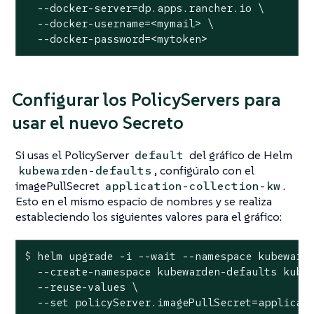
  --docker-server=dp.apps.rancher.io \

  --docker-username=<mymail> \

  --docker-password=<mytoken>
Configurar los PolicyServers para
usar el nuevo Secreto
Si usas el PolicyServer
del gráfico de Helm
default
, configúralo con el
kubewarden-defaults
imagePullSecret
.
application-collection-kw
Esto en el mismo espacio de nombres y se realiza
estableciendo los siguientes valores para el gráfico:
$
 helm upgrade -i --
wait
 --namespace kubeward
  --create-namespace kubewarden-defaults kubew
  --reuse-values \

  --set policyServer.imagePullSecret=applicat