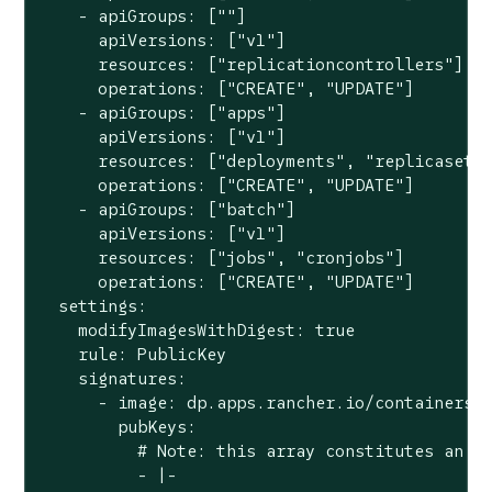
    - apiGroups: [""]

      apiVersions: ["v1"]

      resources: ["replicationcontrollers"]

      operations: ["CREATE", "UPDATE"]

    - apiGroups: ["apps"]

      apiVersions: ["v1"]

      resources: ["deployments", "replicasets"
      operations: ["CREATE", "UPDATE"]

    - apiGroups: ["batch"]

      apiVersions: ["v1"]

      resources: ["jobs", "cronjobs"]

      operations: ["CREATE", "UPDATE"]

  settings:

    modifyImagesWithDigest: true

    rule: PublicKey

    signatures:

      - image: dp.apps.rancher.io/containers/*
        pubKeys:

          # Note: this array constitutes an AN
          - |-
