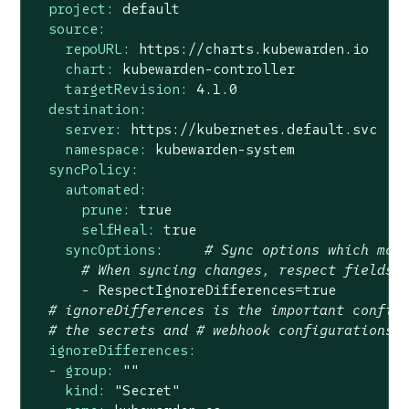
project:
default
source:
repoURL:
https://charts.kubewarden.io
chart:
kubewarden-controller
targetRevision:
4.1
.0
destination:
server:
https://kubernetes.default.svc
namespace:
kubewarden-system
syncPolicy:
automated:
prune:
true
selfHeal:
true
syncOptions:
# Sync options which mod
# When syncing changes, respect fields 
-
RespectIgnoreDifferences=true
# ignoreDifferences is the important config
# the secrets and # webhook configurations 
ignoreDifferences:
-
group:
""
kind:
"Secret"