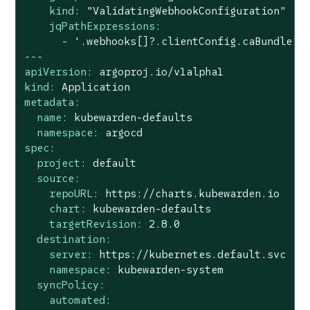
kind:
"ValidatingWebhookConfiguration"
jqPathExpressions:
-
'.webhooks[]?.clientConfig.caBundle'
---
apiVersion:
argoproj.io/v1alpha1
kind:
Application
metadata:
name:
kubewarden-defaults
namespace:
argocd
spec:
project:
default
source:
repoURL:
https://charts.kubewarden.io
chart:
kubewarden-defaults
targetRevision:
2.8
.0
destination:
server:
https://kubernetes.default.svc
namespace:
kubewarden-system
syncPolicy:
automated: