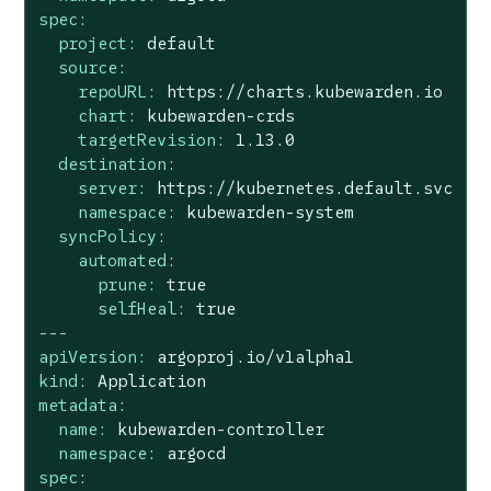
spec:
project:
default
source:
repoURL:
https://charts.kubewarden.io
chart:
kubewarden-crds
targetRevision:
1.13
.0
destination:
server:
https://kubernetes.default.svc
namespace:
kubewarden-system
syncPolicy:
automated:
prune:
true
selfHeal:
true
---
apiVersion:
argoproj.io/v1alpha1
kind:
Application
metadata:
name:
kubewarden-controller
namespace:
argocd
spec: