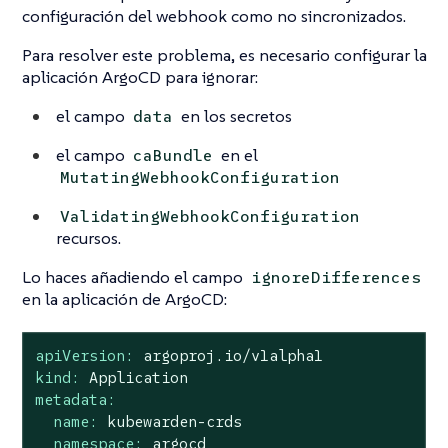
configuración del webhook como no sincronizados.
Para resolver este problema, es necesario configurar la
aplicación ArgoCD para ignorar:
el campo
en los secretos
data
el campo
en el
caBundle
MutatingWebhookConfiguration
ValidatingWebhookConfiguration
recursos.
Lo haces añadiendo el campo
ignoreDifferences
en la aplicación de ArgoCD:
apiVersion:
argoproj.io/v1alpha1
kind:
Application
metadata:
name:
kubewarden-crds
namespace:
argocd