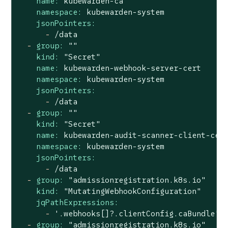
name:
kubewarden-ca
namespace:
kubewarden-system
jsonPointers:
-
/data
-
group:
""
kind:
"Secret"
name:
kubewarden-webhook-server-cert
namespace:
kubewarden-system
jsonPointers:
-
/data
-
group:
""
kind:
"Secret"
name:
kubewarden-audit-scanner-client-cer
namespace:
kubewarden-system
jsonPointers:
-
/data
-
group:
"admissionregistration.k8s.io"
kind:
"MutatingWebhookConfiguration"
jqPathExpressions:
-
'.webhooks[]?.clientConfig.caBundle'
-
group:
"admissionregistration.k8s.io"