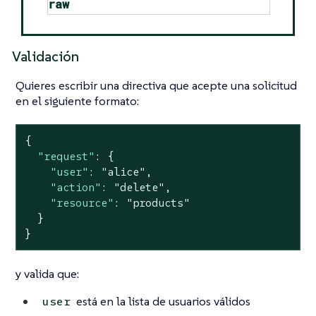
raw
Validación
Quieres escribir una directiva que acepte una solicitud
en el siguiente formato:
{

"request"
: {

"user"
: 
"alice"
,

"action"
: 
"delete"
,

"resource"
: 
"products"
  }

}
y valida que:
está en la lista de usuarios válidos
user