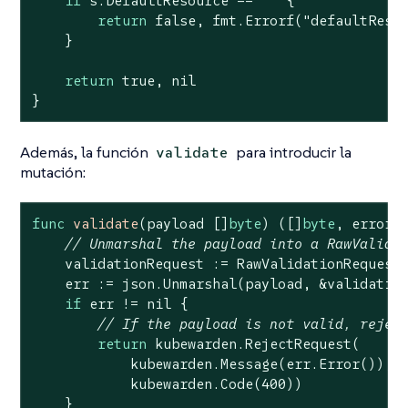
if
 s.DefaultResource == 
""
 {

return
false
, fmt.Errorf(
"defaultReso
    }

return
true
, 
nil
}
Además, la función
para introducir la
validate
mutación:
func
validate
(payload []
byte
)
([]
byte
, error)
 
// Unmarshal the payload into a RawValida
    validationRequest := RawValidationRequest{
    err := json.Unmarshal(payload, &validation
if
 err != 
nil
 {

// If the payload is not valid, rejec
return
 kubewarden.RejectRequest(

            kubewarden.Message(err.Error()),

            kubewarden.Code(
400
))

    }
