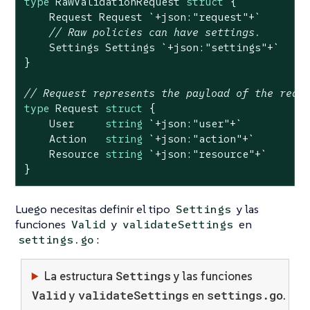
type
 RawValidationRequest 
struct
 {

    Request Request 
`+json:"request"+`
// Raw policies can have settings.
    Settings Settings 
`+json:"settings"+`
}

// Request represents the payload of the requ
type
 Request 
struct
 {

    User     
string
`+json:"user"+`
    Action   
string
`+json:"action"+`
    Resource 
string
`+json:"resource"+`
}
Luego necesitas definir el tipo
y las
Settings
funciones
y
en
Valid
validateSettings
:
settings.go
Settings
La estructura
y las funciones
Valid
validateSettings
settings.go
y
en
.