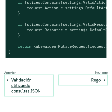
if
 !slices.Contains(settings.ValidActions,
        request.Action = settings.DefaultActio
    }

if
 !slices.Contains(settings.ValidResource
        request.Resource = settings.DefaultRes
    }

return
 kubewarden.MutateRequest(request)

}
Validación
Rego
utilizando
consultas JSON