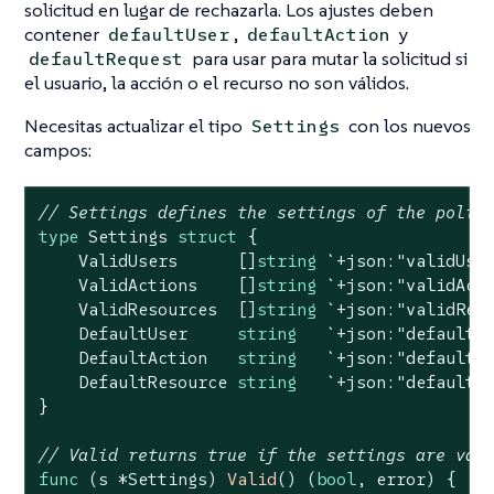
solicitud en lugar de rechazarla. Los ajustes deben
contener
,
y
defaultUser
defaultAction
para usar para mutar la solicitud si
defaultRequest
el usuario, la acción o el recurso no son válidos.
Necesitas actualizar el tipo
con los nuevos
Settings
campos:
// Settings defines the settings of the polic
type
 Settings 
struct
 {

    ValidUsers      []
string
`+json:"validUse
    ValidActions    []
string
`+json:"validAct
    ValidResources  []
string
`+json:"validRes
    DefaultUser     
string
`+json:"defaultU
    DefaultAction   
string
`+json:"defaultA
    DefaultResource 
string
`+json:"defaultR
}

// Valid returns true if the settings are val
func
(s *Settings)
Valid
()
(
bool
, error)
 {
