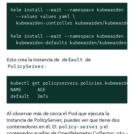
helm install --wait --namespace kubewarden --c
  --values values.yaml \

  kubewarden-controller kubewarden/kubewarden-
helm install --wait --namespace kubewarden --c
  kubewarden-defaults kubewarden/kubewarden-d
Esto crea la instancia de
de
default
:
PolicyServer
kubectl get policyservers.policies.kubewarden.
NAME      AGE

default   3m7s
Al observar más de cerca el Pod que ejecuta la
instancia de PolicyServer, puedes ver que tiene dos
contenedores en él. El
y el
policy-server
contenedor auxiliar de OpenTelemetry Collector
otc-