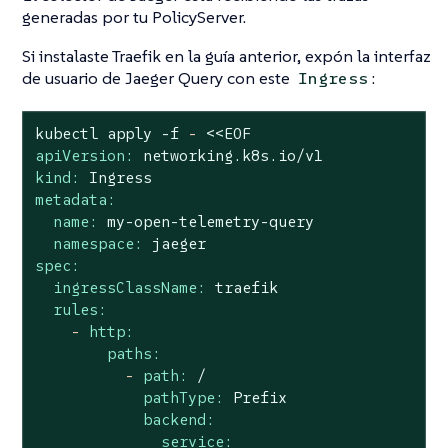
generadas por tu PolicyServer.
Si instalaste Traefik en la guía anterior, expón la interfaz
de usuario de Jaeger Query con este
:
Ingress
kubectl
apply
-f
-
<<EOF
apiVersion:
networking.k8s.io/v1
kind:
Ingress
metadata:
name:
my-open-telemetry-query
namespace:
jaeger
spec:
ingressClassName:
traefik
rules:
-
http:
paths:
-
path:
/
pathType:
Prefix
backend:
service: