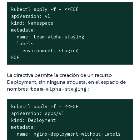
kubectl apply -f - <<EOF

apiVersion: v1

kind: Namespace

metadata:

  name: team-alpha-staging

  labels:

    environment: staging

EOF
La directiva permite la creación de un recurso
Deployment, sin ninguna etiqueta, en el espacio de
nombres
:
team-alpha-staging
kubectl apply -f - <<EOF

apiVersion: apps/v1

kind: Deployment

metadata:

  name: nginx-deployment-without-labels
