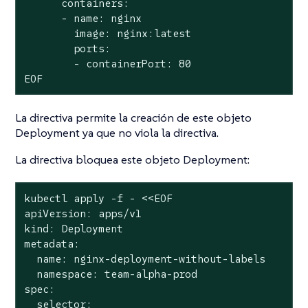
      containers:

      - name: nginx

        image: nginx:latest

        ports:

        - containerPort: 80

EOF
La directiva permite la creación de este objeto
Deployment ya que no viola la directiva.
La directiva bloquea este objeto Deployment:
kubectl apply -f - <<EOF

apiVersion: apps/v1

kind: Deployment

metadata:

  name: nginx-deployment-without-labels

  namespace: team-alpha-prod

spec:

  selector:
