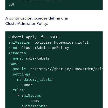
EOF
A continuación, puedes definir una
ClusterAdmissionPolicy:
kubectl
apply
-f
-
<<EOF
apiVersion:
policies.kubewarden.io/v1
kind:
ClusterAdmissionPolicy
metadata:
name:
safe-labels
spec:
module:
registry://ghcr.io/kubewarden/polic
settings:
mandatory_labels:
-
owner
rules:
-
apiGroups:
-
apps
apiVersions: