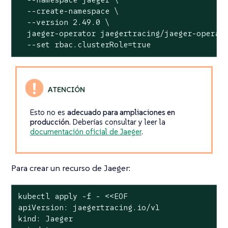
  --create-namespace \

  --version 2.49.0 \

  jaeger-operator jaegertracing/jaeger-operato
  --set rbac.clusterRole=true
Esto no es
adecuado para ampliaciones en
producción
. Deberías consultar y leer la
documentación oficial de Jaeger
.
Para crear un recurso de Jaeger:
kubectl apply -f - <<EOF

apiVersion: jaegertracing.io/v1

kind: Jaeger
