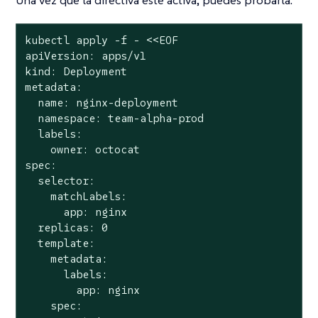
kubectl apply -f - <<EOF

apiVersion: apps/v1

kind: Deployment

metadata:

  name: nginx-deployment

  namespace: team-alpha-prod

  labels:

    owner: octocat

spec:

  selector:

    matchLabels:

      app: nginx

  replicas: 0

  template:

    metadata:

      labels:

        app: nginx

    spec:
