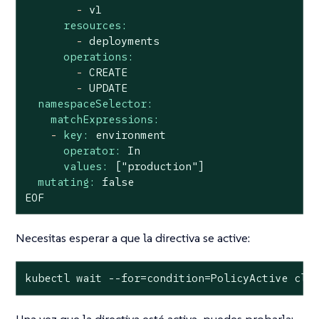
-
v1
resources:
-
deployments
operations:
-
CREATE
-
UPDATE
namespaceSelector:
matchExpressions:
-
key:
environment
operator:
In
values:
["production"]
mutating:
false
EOF
Necesitas esperar a que la directiva se active:
kubectl wait --for=condition=PolicyActive clu
Una vez que la directiva esté activa, puedes probarla: