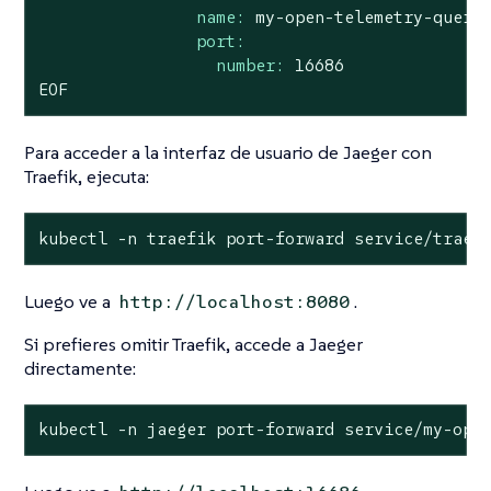
name:
my-open-telemetry-query
port:
number:
16686
EOF
Para acceder a la interfaz de usuario de Jaeger con
Traefik, ejecuta:
kubectl -n traefik port-forward service/traef
Luego ve a
.
http://localhost:8080
Si prefieres omitir Traefik, accede a Jaeger
directamente:
kubectl -n jaeger port-forward service/my-ope