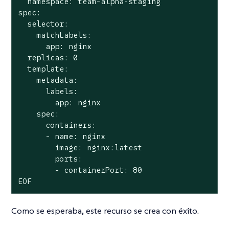
  namespace: team-alpha-staging

spec:

  selector:

    matchLabels:

      app: nginx

  replicas: 0

  template:

    metadata:

      labels:

        app: nginx

    spec:

      containers:

      - name: nginx

        image: nginx:latest

        ports:

        - containerPort: 80

EOF
Como se esperaba, este recurso se crea con éxito.