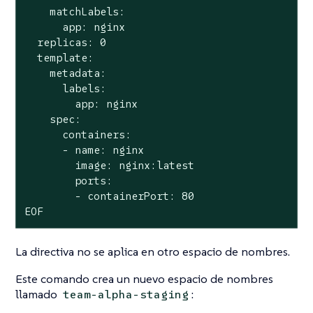
    matchLabels:

      app: nginx

  replicas: 0

  template:

    metadata:

      labels:

        app: nginx

    spec:

      containers:

      - name: nginx

        image: nginx:latest

        ports:

        - containerPort: 80

EOF
La directiva no se aplica en otro espacio de nombres.
Este comando crea un nuevo espacio de nombres
llamado
:
team-alpha-staging