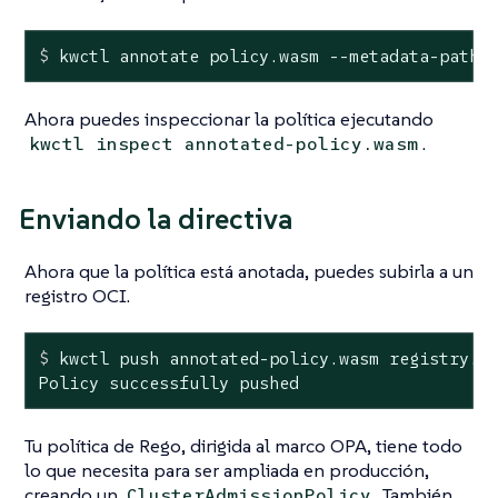
$
 kwctl annotate policy.wasm --metadata-path 
Ahora puedes inspeccionar la política ejecutando
.
kwctl inspect annotated-policy.wasm
Enviando la directiva
Ahora que la política está anotada, puedes subirla a un
registro OCI.
$
 kwctl push annotated-policy.wasm registry.m
Policy successfully pushed
Tu política de Rego, dirigida al marco OPA, tiene todo
lo que necesita para ser ampliada en producción,
creando un
. También
ClusterAdmissionPolicy