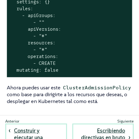
  settings: {}

  rules:

    - apiGroups:

        - ""

      apiVersions:

        - "*"

      resources:

        - "*"

      operations:

        - CREATE

  mutating: false
Ahora puedes usar este
ClusterAdmissionPolicy
como base para dirigirte a los recursos que deseas, o
desplegar en Kubernetes tal como está.
Construir y
Escribiendo
ejecutar una
directivas en bruto