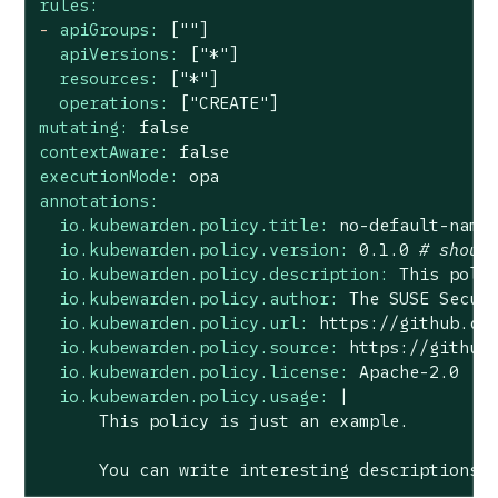
rules:
-
apiGroups:
[""]
apiVersions:
["*"]
resources:
["*"]
operations:
["CREATE"]
mutating:
false
contextAware:
false
executionMode:
opa
annotations:
io.kubewarden.policy.title:
no
-default-name
io.kubewarden.policy.version:
0.1
.0
# shoul
io.kubewarden.policy.description:
This
poli
io.kubewarden.policy.author:
The
SUSE
Secur
io.kubewarden.policy.url:
https://github.co
io.kubewarden.policy.source:
https://github
io.kubewarden.policy.license:
Apache-2.0
io.kubewarden.policy.usage:
|

You
can
write
interesting
descriptions